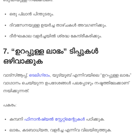
ഒരു പ്ലാൻ പിന്തുടരും.
ദിവസേനയുള്ള ഉയർച്ച താഴ്ചകൾ അവഗണിക്കും.
ദീർഘകാല വളർച്ചയിൽ ശ്രദ്ധ കേന്ദ്രീകരിക്കും.
7. “ഉറപ്പുള്ള ലാഭം” ടിപ്പുകൾ
ഒഴിവാക്കുക
വാട്സ്ആപ്പ്,
ടെലിഗ്രാം
, യൂട്യൂബ് എന്നിവയിലെ “ഉറപ്പുള്ള ലാഭം”
വാഗ്ദാനം ചെയ്യുന്ന ഉപദേശങ്ങൾ പലപ്പോഴും നഷ്ടത്തിലേക്കാണ്
നയിക്കുന്നത്.
പകരം:
കമ്പനി
ഫിനാൻഷ്യൽ സ്റ്റേറ്റ്മെന്റുകൾ
പഠിക്കുക.
ലാഭം, കടബാധ്യത, വളർച്ച എന്നിവ വിലയിരുത്തുക.