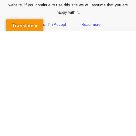
website. If you continue to use this site we will assume that you are
happy with it.
Yes, I'm Accept
Read more
Translate »
Sidebar
Subscribe to Our Newsletter
Get the Latest Finance & Business News Delivered Free