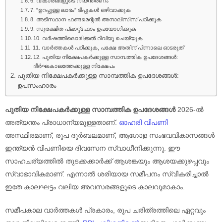
6. വികാരങ്ങളുടെ നിയന്ത്രണം
7. “ഉറപ്പുള്ള ലാഭം” ടിപ്പുകൾ ഒഴിവാക്കുക
8. അടിസ്ഥാന ഫണ്ടമെന്റൽ അനാലിസിസ് പഠിക്കുക
9. സുരക്ഷിത പ്ലാറ്റ്ഫോം ഉപയോഗിക്കുക
10. വർഷത്തിലൊരിക്കൽ റിവ്യൂ ചെയ്യുക
11. വാർത്തകൾ പഠിക്കുക, പക്ഷേ അതിന് പിന്നാലെ ഓടരുത്
12. പുതിയ നിക്ഷേപകർക്കുള്ള സാമ്പത്തിക ഉപദേശങ്ങൾ:
ദീർഘകാലത്തേക്കുള്ള നിക്ഷേപം
പുതിയ നിക്ഷേപകർക്കുള്ള സാമ്പത്തിക ഉപദേശങ്ങൾ:
ഉപസംഹാരം
പുതിയ നിക്ഷേപകർക്കുള്ള സാമ്പത്തിക ഉപദേശങ്ങൾ
2026-ൽ
അത്യന്തം പ്രാധാന്യമുള്ളതാണ്.
ഓഹരി വിപണി
അസ്ഥിരമാണ്, രൂപ ദുർബലമാണ്, ആഗോള സംഭവവികാസങ്ങൾ
ഇന്ത്യൻ വിപണിയെ ദിവസേന സ്വാധീനിക്കുന്നു. ഈ
സാഹചര്യത്തിൽ തുടക്കക്കാർക്ക് ആശങ്കയും ആശയക്കുഴപ്പവും
സ്വാഭാവികമാണ്. എന്നാൽ ശരിയായ സമീപനം സ്വീകരിച്ചാൽ
ഇതേ കാലഘട്ടം വലിയ അവസരങ്ങളുടെ കാലവുമാകാം.
സമീപകാല വാർത്തകൾ പ്രകാരം, രൂപ ചരിത്രത്തിലെ ഏറ്റവും