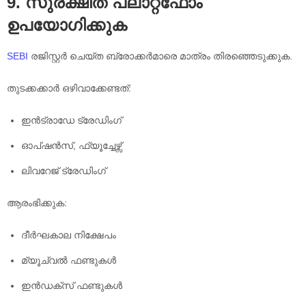
9. സുരക്ഷിത പ്ലാറ്റ്ഫോം
ഉപയോഗിക്കുക
SEBI
രജിസ്റ്റർ ചെയ്ത ബ്രോക്കർമാരെ മാത്രം തിരഞ്ഞെടുക്കുക.
തുടക്കക്കാർ ഒഴിവാക്കേണ്ടത്:
ഇൻട്രാഡേ ട്രേഡിംഗ്
ഓപ്ഷൻസ്, ഫ്യൂച്ചേഴ്സ്
ലിവറേജ് ട്രേഡിംഗ്
ആരംഭിക്കുക:
ദീർഘകാല നിക്ഷേപം
മ്യൂച്വൽ ഫണ്ടുകൾ
ഇൻഡക്സ് ഫണ്ടുകൾ