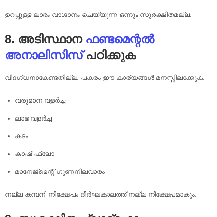
ഉറപ്പുള്ള ലാഭം വാഗ്ദാനം ചെയ്യുന്ന ഒന്നും സുരക്ഷിതമല്ല.
8. അടിസ്ഥാന
ഫണ്ടമെന്റൽ
അനാലിസിസ്
പഠിക്കുക
വിദഗ്ധനാകേണ്ടതില്ല. പകരം ഈ കാര്യങ്ങൾ മനസ്സിലാക്കുക:
വരുമാന വളർച്ച
ലാഭ വളർച്ച
കടം
കാഷ് ഫ്ലോ
മാനേജ്മെന്റ് ഗുണനിലവാരം
നല്ല കമ്പനി നിക്ഷേപം ദീർഘകാലത്ത് നല്ല നിക്ഷേപമാകും.