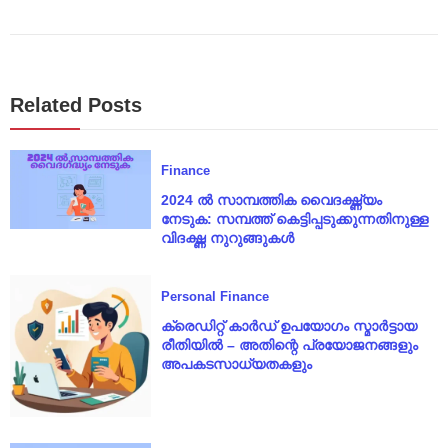
Related Posts
Finance
2024 ൽ സാമ്പത്തിക വൈദഗ്ദ്ധ്യം
നേടുക: സമ്പത്ത് കെട്ടിപ്പടുക്കുന്നതിനുള്ള
വിദഗ്ദ്ധ നുറുങ്ങുകൾ
Personal Finance
ക്രെഡിറ്റ് കാർഡ് ഉപയോഗം സ്മാർട്ടായ
രീതിയിൽ – അതിന്റെ പ്രയോജനങ്ങളും
അപകടസാധ്യതകളും