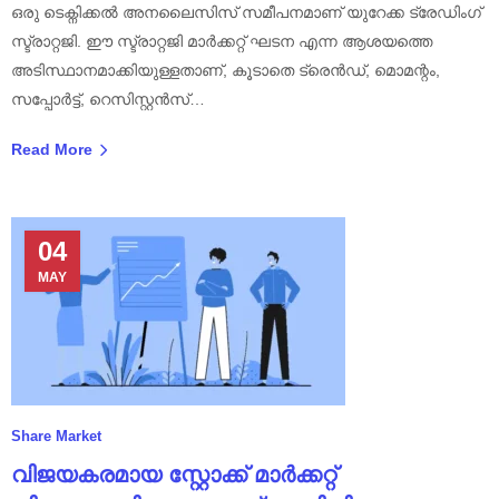
ഒരു ടെക്നിക്കൽ അനലൈസിസ് സമീപനമാണ് യുറേക്ക ട്രേഡിംഗ്
സ്ട്രാറ്റജി. ഈ സ്ട്രാറ്റജി മാർക്കറ്റ് ഘടന എന്ന ആശയത്തെ
അടിസ്ഥാനമാക്കിയുള്ളതാണ്, കൂടാതെ ട്രെൻഡ്, മൊമന്റം,
സപ്പോർട്ട്, റെസിസ്റ്റൻസ്…
Read More
04
MAY
Share Market
വിജയകരമായ സ്റ്റോക്ക് മാർക്കറ്റ്