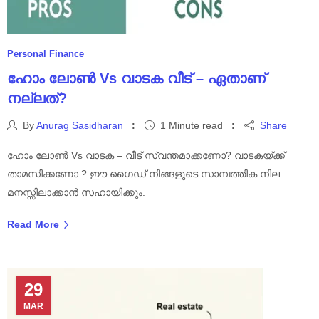
Personal Finance
ഹോം ലോൺ Vs വാടക വീട് – ഏതാണ്
നല്ലത്?
By
Anurag Sasidharan
1 Minute read
Share
ഹോം ലോൺ Vs വാടക – വീട് സ്വന്തമാക്കണോ? വാടകയ്ക്ക്
താമസിക്കണോ ? ഈ ഗൈഡ് നിങ്ങളുടെ സാമ്പത്തിക നില
മനസ്സിലാക്കാൻ സഹായിക്കും.
Read More
29
MAR