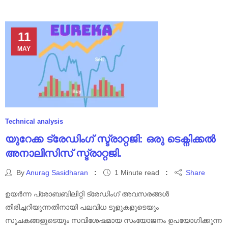
11
MAY
Technical analysis
യുറേക്ക ട്രേഡിംഗ് സ്ട്രാറ്റജി: ഒരു ടെക്നിക്കൽ
അനാലിസിസ് സ്ട്രാറ്റജി.
By
Anurag Sasidharan
1 Minute read
Share
ഉയർന്ന പ്രോബബിലിറ്റി ട്രേഡിംഗ് അവസരങ്ങൾ
തിരിച്ചറിയുന്നതിനായി പലവിധ ടൂളുകളുടെയും
സൂചകങ്ങളുടെയും സവിശേഷമായ സംയോജനം ഉപയോഗിക്കുന്ന