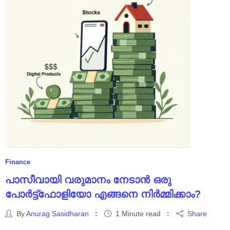
Finance
പാസീവായി വരുമാനം നേടാൻ ഒരു
പോർട്ട്ഫോളിയോ എങ്ങനെ നിർമ്മിക്കാം?
By
Anurag Sasidharan
1 Minute read
Share