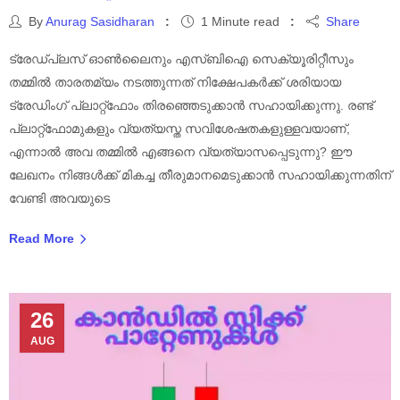
By
Anurag Sasidharan
1 Minute read
Share
ട്രേഡ്പ്ലസ് ഓൺലൈനും എസ്‌ബി‌ഐ സെക്യൂരിറ്റീസും
തമ്മിൽ താരതമ്യം നടത്തുന്നത് നിക്ഷേപകർക്ക് ശരിയായ
ട്രേഡിംഗ് പ്ലാറ്റ്ഫോം തിരഞ്ഞെടുക്കാൻ സഹായിക്കുന്നു. രണ്ട്
പ്ലാറ്റ്ഫോമുകളും വ്യത്യസ്ത സവിശേഷതകളുള്ളവയാണ്,
എന്നാൽ അവ തമ്മിൽ എങ്ങനെ വ്യത്യാസപ്പെടുന്നു? ഈ
ലേഖനം നിങ്ങൾക്ക് മികച്ച തീരുമാനമെടുക്കാൻ സഹായിക്കുന്നതിന്
വേണ്ടി അവയുടെ
Read More
26
AUG