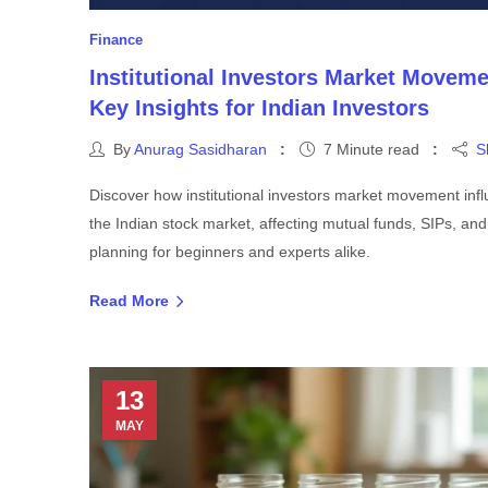
Finance
Institutional Investors Market Moveme
Key Insights for Indian Investors
By
Anurag Sasidharan
7 Minute read
S
Discover how institutional investors market movement inf
the Indian stock market, affecting mutual funds, SIPs, and 
planning for beginners and experts alike.
Read More
13
MAY