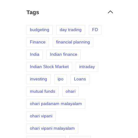
Tags
budgeting
day trading
FD
Finance
financial planning
India
Indian finance
Indian Stock Market
intraday
investing
ipo
Loans
mutual funds
ohari
ohari padanam malayalam
ohari vipani
ohari vipani malayalam