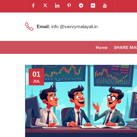
Email:
info @savvymalayali.in
Home
SHARE MA
01
JUL