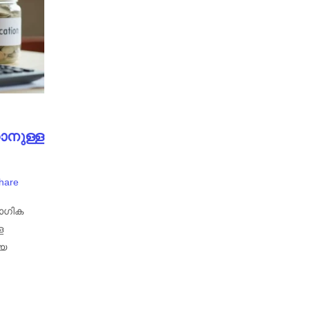
ാനുള്ള
hare
യോഗിക
ള
ായ