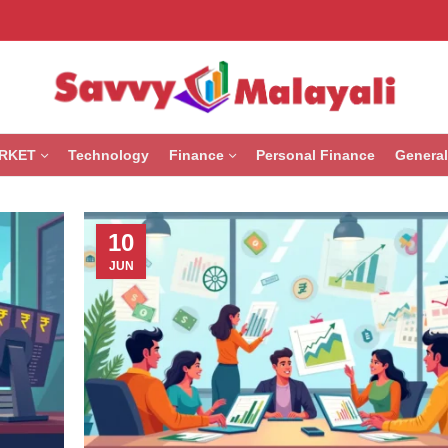
RKET
Technology
Finance
Personal Finance
General
10
JUN