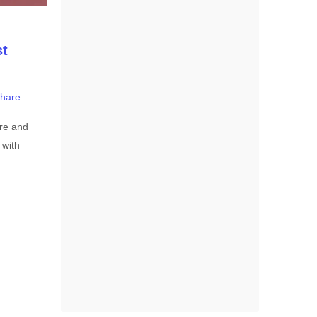
st
hare
ure and
 with