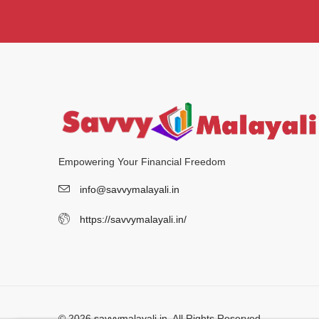
Empowering Your Financial Freedom
info@savvymalayali.in
https://savvymalayali.in/
© 2026 savvymalayali.in. All Rights Reserved.