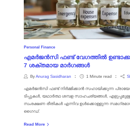
Personal Finance
എമർജൻസി ഫണ്ട് വേഗത്തിൽ ഉണ്ടാക്ക
7 ശക്തമായ മാർഗങ്ങൾ
By
Anurag Sasidharan
1 Minute read
S
എമർജൻസി ഫണ്ട് നിർമ്മിക്കാൻ സഹായിക്കുന്ന പ്രാ
ടിപ്പുകൾ, യഥാർത്ഥ ശമ്പള സാഹചര്യങ്ങൾ, എളുപ്പമുള്
സംരക്ഷണ രീതികൾ എന്നിവ ഉൾക്കൊള്ളുന്ന സമഗ്രമ
ഗൈഡ്.
Read More