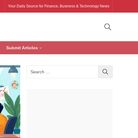
Your Daily Source for Finance, Business & Technology News
Submit Articles