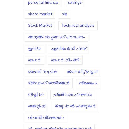
personal finance
savings
share market
sip
Stock Market
Technical analysis
അടുത്ത ഓപ്പണിംഗ് പ്രവചനം
ഇന്ത്യ
എമർജൻസി ഫണ്ട്
ഓഹരി
ഓഹരി വിപണി
ഓഹരി സൂചിക
ക്രെഡിറ്റ് സ്കോർ
ട്രേഡിംഗ് തന്ത്രങ്ങൾ
നിക്ഷേപം
നിഫ്റ്റി 50
പ്രതിവാര പ്രകടനം
ബജറ്റിംഗ്
മ്യൂച്വൽ ഫണ്ടുകൾ
വിപണി വിശകലനം