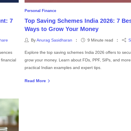
Personal Finance
nt: 7
Top Saving Schemes India 2026: 7 Be
Ways to Grow Your Money
hare
By
Anurag Sasidharan
9 Minute read
S
luences
Explore the top saving schemes India 2026 offers to sec
financial
grow your money. Learn about FDs, PPF, SIPs, and more
practical Indian examples and expert tips.
Read More