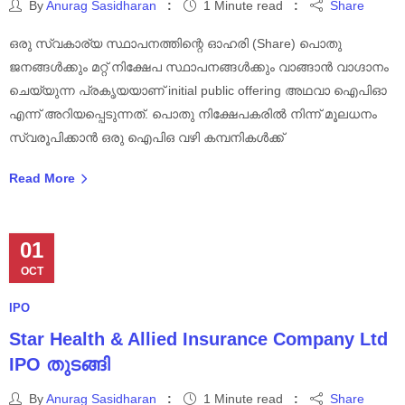
By
Anurag Sasidharan
1 Minute read
Share
ഒരു സ്വകാര്യ സ്ഥാപനത്തിന്റെ ഓഹരി (Share) പൊതു
ജനങ്ങൾക്കും മറ്റ് നിക്ഷേപ സ്ഥാപനങ്ങൾക്കും വാങ്ങാൻ വാഗ്ദാനം
ചെയ്യുന്ന പ്രകൃയയാണ് initial public offering അഥവാ ഐപിഓ
എന്ന് അറിയപ്പെടുന്നത്. പൊതു നിക്ഷേപകരിൽ നിന്ന് മൂലധനം
സ്വരൂപിക്കാൻ ഒരു ഐപിഒ വഴി കമ്പനികൾക്ക്
Read More
01
OCT
IPO
Star Health & Allied Insurance Company Ltd
IPO തുടങ്ങി
By
Anurag Sasidharan
1 Minute read
Share