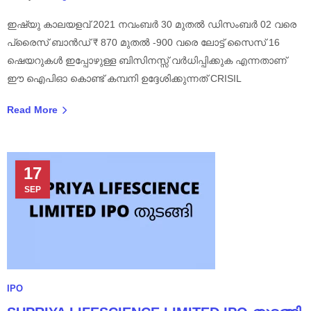
ഇഷ്യു കാലയളവ് 2021 നവംബർ 30 മുതൽ ഡിസംബർ 02 വരെ
പ്രൈസ് ബാൻഡ് ₹ 870 മുതൽ -900 വരെ ലോട്ട് സൈസ് 16
ഷെയറുകൾ ഇപ്പോഴുള്ള ബിസിനസ്സ് വർധിപ്പിക്കുക എന്നതാണ്
ഈ ഐപിഓ കൊണ്ട് കമ്പനി ഉദ്ദേശിക്കുന്നത് CRISIL
Read More
17
SEP
IPO