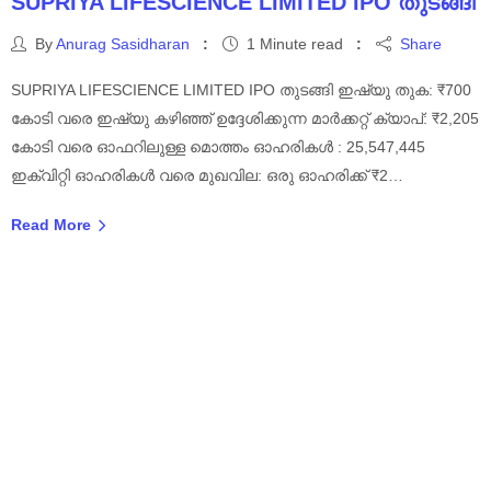
SUPRIYA LIFESCIENCE LIMITED IPO തുടങ്ങി
By
Anurag Sasidharan
1 Minute read
Share
SUPRIYA LIFESCIENCE LIMITED IPO തുടങ്ങി ഇഷ്യു തുക: ₹700
കോടി വരെ ഇഷ്യു കഴിഞ്ഞ് ഉദ്ദേശിക്കുന്ന മാർക്കറ്റ് ക്യാപ്: ₹2,205
കോടി വരെ ഓഫറിലുള്ള മൊത്തം ഓഹരികൾ : 25,547,445
ഇക്വിറ്റി ഓഹരികൾ വരെ മുഖവില: ഒരു ഓഹരിക്ക് ₹2…
Read More