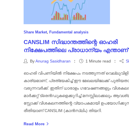
Share Market
,
Fundamental analysis
CANSLIM സിദ്ധാന്തത്തിന്റെ ഓഹരി
നിക്ഷേപത്തിലെ പ്രാധാന്യം എന്താണ്
By
Anurag Sasidharan
1 Minute read
S
ഓഹരി വിപണിയിൽ നിക്ഷേപം നടത്തുന്നത് വെല്ലുവിളി
കാര്യമാണ്, പ്രത്യേകിച്ച് ഈ മേഖലയിലേക്ക് പുതിയത
വരുന്നവർക്ക്. ഇതിന് ധാരാളം ഗവേഷണങ്ങളും വിശകല
മാർക്കറ്റ് ട്രെൻഡുകളെക്കുറിച്ച് മനസ്സിലാക്കലും ആവശ
സ്റ്റോക്ക് വിശകലനത്തിന്റെ വ്യാപകമായി ഉപയോഗിക്കുന്
രീതിയാണ് CANSLIM (കാൻസ്‌ലിം) തിയറി.
Read More