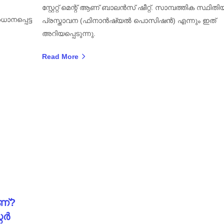
സ്റ്റേറ്റ് മെന്റ് ആണ് ബാലൻസ് ഷീറ്റ്. സാമ്പത്തിക സ്ഥിത
ധാനപ്പെട്ട
പ്രസ്താവന (ഫിനാൻഷ്യൽ പൊസിഷൻ) എന്നും ഇത്
അറിയപ്പെടുന്നു.
Read More
ണ്?
റർ