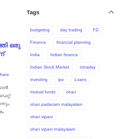
Tags
budgeting
day trading
FD
Finance
financial planning
്തി ഒരു
ന്
India
Indian finance
Indian Stock Market
intraday
hare
investing
ipo
Loans
്കാൻ
mutual funds
ohari
െറ്റ്
്നും,
ohari padanam malayalam
രം
ohari vipani
ohari vipani malayalam