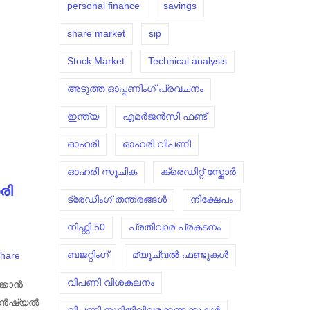
personal finance
savings
share market
sip
Stock Market
Technical analysis
അടുത്ത ഓപ്പണിംഗ് പ്രവചനം
ഇന്ത്യ
എമർജൻസി ഫണ്ട്
ഓഹരി
ഓഹരി വിപണി
ഓഹരി സൂചിക
ക്രെഡിറ്റ് സ്കോർ
രി
ട്രേഡിംഗ് തന്ത്രങ്ങൾ
നിക്ഷേപം
നിഫ്റ്റി 50
പ്രതിവാര പ്രകടനം
ബജറ്റിംഗ്
മ്യൂച്വൽ ഫണ്ടുകൾ
hare
വിപണി വിശകലനം
്കാൻ
നാൻഷ്യൽ