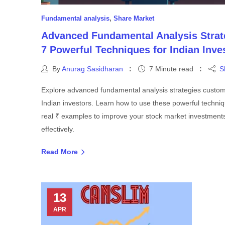
Fundamental analysis
,
Share Market
Advanced Fundamental Analysis Strat
7 Powerful Techniques for Indian Inve
By
Anurag Sasidharan
7 Minute read
S
Explore advanced fundamental analysis strategies custom
Indian investors. Learn how to use these powerful techniq
real ₹ examples to improve your stock market investment
effectively.
Read More
13
APR