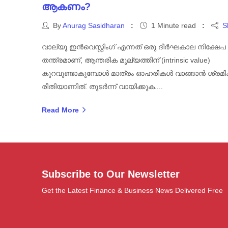
ആകണം?
By
Anurag Sasidharan
1 Minute read
S
വാല്യൂ ഇൻവെസ്റ്റിംഗ് എന്നത് ഒരു ദീർഘകാല നിക്ഷേപ
തന്ത്രമാണ്, ആന്തരിക മൂല്യത്തിന് (intrinsic value)
കുറവുണ്ടാകുമ്പോൾ മാത്രം ഓഹരികൾ വാങ്ങാൻ ശ്രമിക്
രീതിയാണിത്. തുടർന്ന് വായിക്കുക....
Read More
Subscribe to Our Newsletter
Get the Latest Finance & Business News Delivered Free