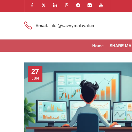
Email:
info @savvymalayali.in
Home
SHARE MA
27
JUN