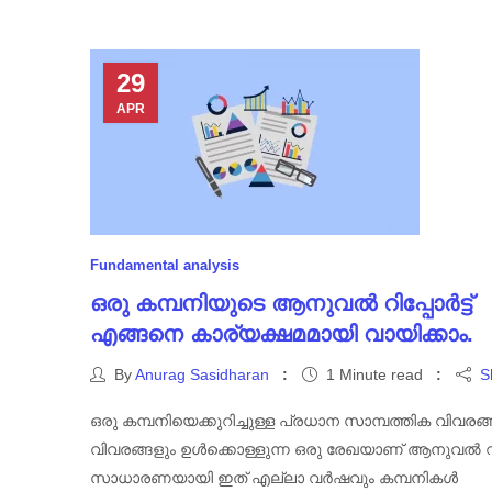
29
APR
Fundamental analysis
ഒരു കമ്പനിയുടെ ആനുവൽ റിപ്പോർട്ട്
എങ്ങനെ കാര്യക്ഷമമായി വായിക്കാം.
By
Anurag Sasidharan
1 Minute read
S
ഒരു കമ്പനിയെക്കുറിച്ചുള്ള പ്രധാന സാമ്പത്തിക വിവരങ്ങളു
വിവരങ്ങളും ഉൾക്കൊള്ളുന്ന ഒരു രേഖയാണ് ആനുവൽ റിപ്
സാധാരണയായി ഇത് എല്ലാ വർഷവും കമ്പനികൾ