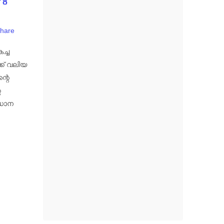
hare
ച്ച
ക് വലിയ
്റെ
െ
രധാന