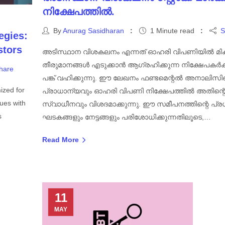
നിക്ഷേപത്തിൽ.
By
Anurag Sasidharan
1 Minute read
S
egies:
stors
അടിസ്ഥാന വിശകലനം എന്നത് ഓഹരി വിപണിയിൽ മിക
തീരുമാനങ്ങൾ എടുക്കാൻ ആഗ്രഹിക്കുന്ന നിക്ഷേപകർക്
hare
പങ്ക് വഹിക്കുന്നു. ഈ ലേഖനം ഫണ്ടമെന്റൽ അനാലിസിന
ized for
പ്രാധാന്യവും ഓഹരി വിപണി നിക്ഷേപത്തിൽ അതിന്റ
ues with
സ്വാധീനവും വിശദമാക്കുന്നു. ഈ സമീപനത്തിന്റെ പ്
s
ഘടകങ്ങളും നേട്ടങ്ങളും പരിശോധിക്കുന്നതിലൂടെ,…
Read More
11
MAY