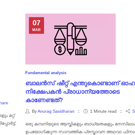
07
MAR
Fundamental analysis
ബാലൻസ് ഷീറ്റ് എന്തുകൊണ്ടാണ് ഓഹ
നിക്ഷേപകൻ പ്രാധാന്യത്തോടെ
കാണേണ്ടത്?
hare
By
Anurag Sasidharan
1 Minute read
S
ം മറ്റ്
പോർട്ട്.
ഒരു കമ്പനിയുടെ ആസ്തികളും ബാധ്യതകളും മനസിലാക
ഉപയോഗിക്കുന്ന സാമ്പത്തിക പ്രസ്താവന അഥവാ ഫി