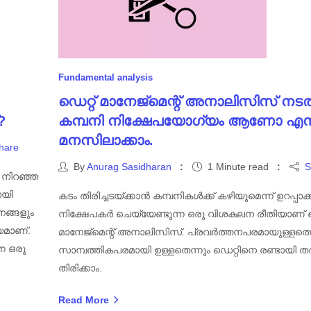
Fundamental analysis
ഡെറ്റ് മാനേജ്മെന്റ് അനാലിസിസ് നടത
?
കമ്പനി നിക്ഷേപയോഗ്യം ആണോ എന്
മനസിലാക്കാം.
hare
By
Anurag Sasidharan
1 Minute read
S
 നിറഞ്ഞ
ായി
കടം തിരിച്ചടയ്ക്കാൻ കമ്പനികൾക്ക് കഴിയുമെന്ന് ഉറപ്പാക
നങ്ങളും
നിക്ഷേപകർ ചെയ്യേണ്ടുന്ന ഒരു വിശകലന രീതിയാണ് ഡ
്യമാണ്.
മാനേജ്മെന്റ് അനാലിസിസ്. പ്രവർത്തനപരമായുള്ളതെന
ന ഒരു
സാമ്പത്തികപരമായി ഉള്ളതെന്നും ഡെറ്റിനെ രണ്ടായി ത
തിരിക്കാം.
Read More