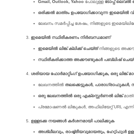
Gmail, Outlook, Yahoo
പോലുള്ള
ടോപ്പ് ലെവൽ
ഒരിക്കൽ മാത്രം ഉപയോഗിക്കാവുന്ന ഇമെയിൽ വ
ലേഖനം സമർപ്പിച്ച ശേഷം, നിങ്ങളുടെ ഇമെയിലിലേ
ഇമെയിൽ സ്ഥിരീകരണം നിർബന്ധമാണ്
ഇമെയിൽ ലിങ്ക് ക്ലിക്ക് ചെയ്ത്
നിങ്ങളുടെ അക്കൗണ
സ്ഥിരീകരിക്കാത്ത അക്കൗണ്ടുകൾ പബ്ലിഷ് ചെയ്
ശരിയായ ഫോർമാറ്റിംഗ് ഉപയോഗിക്കുക, ഒരു ലിങ്ക്
ലേഖനത്തിൽ
തലക്കെട്ടുകൾ, പാരാഗ്രാഫുകൾ
ഒരു ലേഖനത്തിൽ ഒരു എക്സ്റ്റെർണൽ ലിങ്ക്
മാത്
പ്രമോഷണൽ ലിങ്കുകൾ, അഫിലിയേറ്റ് URL എന്നി
ഉള്ളടക്ക നയങ്ങൾ കർശനമായി പാലിക്കുക
അശ്ലീലവും, രാഷ്ട്രീയവുമായതും, ഹേറ്റ്ഫുൾ ഉള്