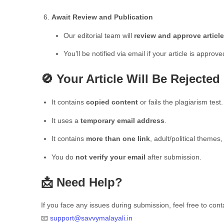
Await Review and Publication
Our editorial team will
review and approve articl
You’ll be notified via email if your article is approve
🚫 Your Article Will Be Rejected 
It contains
copied content
or fails the plagiarism test.
It uses a
temporary email address
.
It contains
more than one link
, adult/political themes
You do
not verify your email
after submission.
📩 Need Help?
If you face any issues during submission, feel free to cont
📧
support@savvymalayali.in