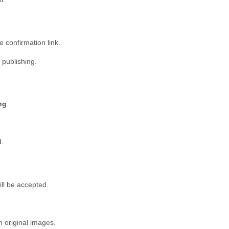
e confirmation link.
 publishing.
ng
.
d.
ll be accepted.
 original images.