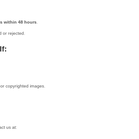
es within 48 hours
.
d or rejected.
If:
, or copyrighted images.
act us at: