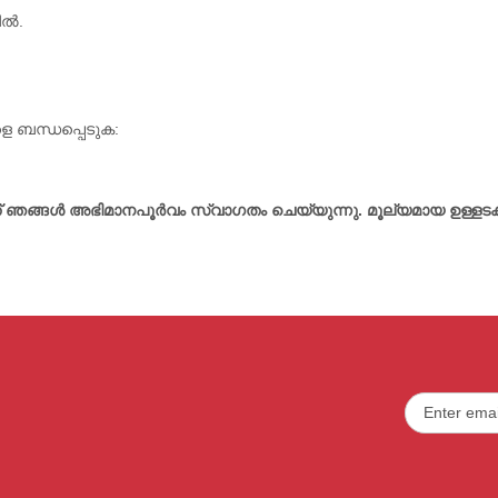
ിൽ.
 ബന്ധപ്പെടുക:
ത് ഞങ്ങൾ അഭിമാനപൂർവം സ്വാഗതം ചെയ്യുന്നു. മൂല്യമായ ഉള്ളടക