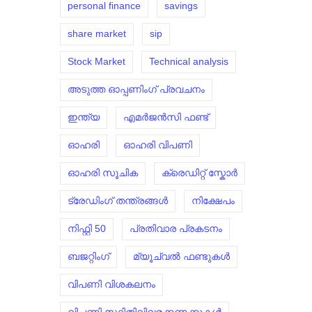
personal finance
savings
share market
sip
Stock Market
Technical analysis
അടുത്ത ഓപ്പണിംഗ് പ്രവചനം
ഇന്ത്യ
എമർജൻസി ഫണ്ട്
ഓഹരി
ഓഹരി വിപണി
ഓഹരി സൂചിക
ക്രെഡിറ്റ് സ്കോർ
ട്രേഡിംഗ് തന്ത്രങ്ങൾ
നിക്ഷേപം
നിഫ്റ്റി 50
പ്രതിവാര പ്രകടനം
ബജറ്റിംഗ്
മ്യൂച്വൽ ഫണ്ടുകൾ
വിപണി വിശകലനം