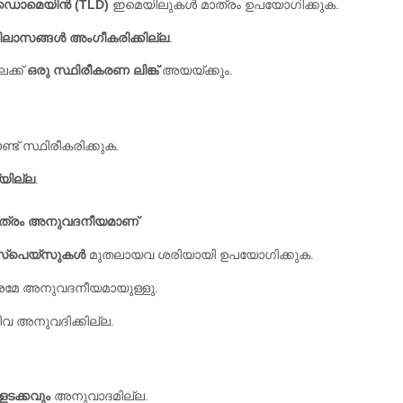
 ഡൊമെയിൻ (TLD)
ഇമെയിലുകൾ മാത്രം ഉപയോഗിക്കുക.
ിലാസങ്ങൾ അംഗീകരിക്കില്ല
.
ക്ക്
ഒരു സ്ഥിരീകരണ ലിങ്ക്
അയയ്ക്കും.
്ട് സ്ഥിരീകരിക്കുക.
യില്ല
.
 മാത്രം അനുവദനീയമാണ്
, സ്പെയ്സുകൾ
മുതലായവ ശരിയായി ഉപയോഗിക്കുക.
രമേ അനുവദനീയമായുള്ളു.
വ അനുവദിക്കില്ല.
ളടക്കവും
അനുവാദമില്ല.