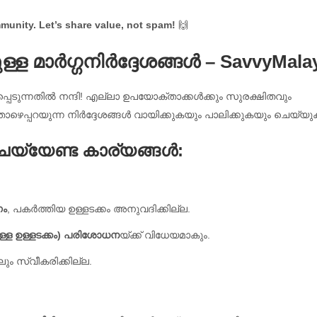
munity. Let’s share value, not spam!
🙌
്ള മാർഗ്ഗനിർദ്ദേശങ്ങൾ – SavvyMalay
്പെടുന്നതിൽ നന്ദി! എല്ലാ ഉപയോക്താക്കൾക്കും സുരക്ഷിതവും
ാഴെപ്പറയുന്ന നിർദ്ദേശങ്ങൾ വായിക്കുകയും പാലിക്കുകയും ചെയ്യു
ചെയ്യേണ്ട കാര്യങ്ങൾ:
ണം
, പകർത്തിയ ഉള്ളടക്കം അനുവദിക്കില്ല.
ള ഉള്ളടക്കം) പരിശോധന
യ്ക്ക് വിധേയമാകും.
 സ്വീകരിക്കില്ല.