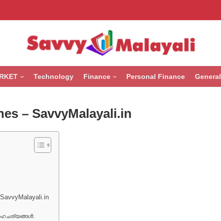
RKET
Technology
Finance
Personal Finance
General
nes – SavvyMalayali.in
SavvyMalayali.in
സാഹചര്യങ്ങൾ: