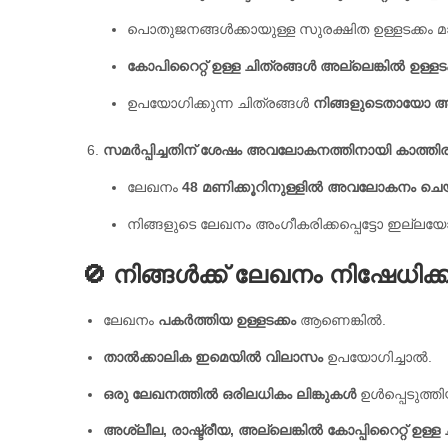
പൊതുജനങ്ങൾക്കായുള്ള സുരക്ഷിത ഉള്ളടക്കം മാ
കോപിറൈറ്റ് ഉള്ള ചിത്രങ്ങൾ അല്ലെങ്കിൽ ഉള്ളട
ഉപയോഗിക്കുന്ന ചിത്രങ്ങൾ
നിങ്ങളുടെതായോ അല്
സമർപ്പിച്ചതിന് ശേഷം അവലോകനത്തിനായി കാത്തിരി
ലേഖനം
48 മണിക്കൂറിനുള്ളിൽ അവലോകനം ചെയ്ത്
നിങ്ങളുടെ ലേഖനം അംഗീകരിക്കപ്പെട്ടോ ഇല്ലയോ
🚫 നിങ്ങൾക്ക് ലേഖനം നിഷേധി
ലേഖനം
പകർത്തിയ ഉള്ളടക്കം
ആണെങ്കിൽ.
താൽക്കാലിക ഇമെയിൽ വിലാസം
ഉപയോഗിച്ചാൽ.
ഒരു ലേഖനത്തിൽ ഒരിലധികം ലിങ്കുകൾ
ഉൾപ്പെടുത്ത
അശ്ലീല, രാഷ്ട്രീയ, അല്ലെങ്കിൽ കോപ്പിറൈറ്റ് ഉള്ള 