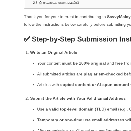
📩 സഹായം വേണമെങ്കിൽ:
Thank you for your interest in contributing to
SavvyMalaya
follow the instructions below carefully before submitting you
✅ Step-by-Step Submission Inst
Write an Original Article
Your content
must be 100% original
and
free fr
All submitted articles are
plagiarism-checked
befo
Articles with
copied content or AI-spun content
w
Submit the Article with Your Valid Email Address
Use a
valid top-level domain (TLD)
email (e.g., 
Temporary or one-time use email addresses wil
After submission, you’ll receive a confirmation emai