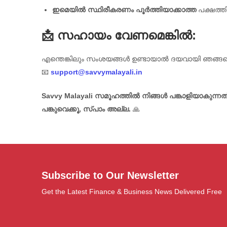
ഇമെയിൽ സ്ഥിരീകരണം പൂർത്തിയാക്കാത്ത
പക്ഷത്ത
📩 സഹായം വേണമെങ്കിൽ:
എന്തെങ്കിലും സംശയങ്ങൾ ഉണ്ടായാൽ ദയവായി ഞങ്ങളെ
📧
support@savvymalayali.in
Savvy Malayali സമൂഹത്തിൽ നിങ്ങൾ പങ്കാളിയാകുന്ന
പങ്കുവെക്കൂ, സ്പാം അല്ല.
🙏
Subscribe to Our Newsletter
Get the Latest Finance & Business News Delivered Free