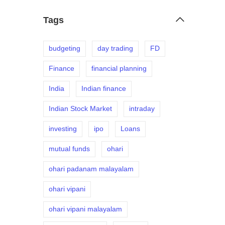
Tags
budgeting
day trading
FD
Finance
financial planning
India
Indian finance
Indian Stock Market
intraday
investing
ipo
Loans
mutual funds
ohari
ohari padanam malayalam
ohari vipani
ohari vipani malayalam