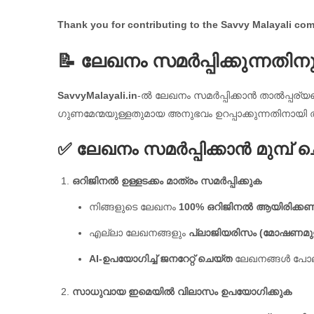
Thank you for contributing to the Savvy Malayali com
📝 ലേഖനം സമർപ്പിക്കുന്നതിനുള
SavvyMalayali.in
-ൽ ലേഖനം സമർപ്പിക്കാൻ താൽപ്പര്യപ
ഗുണമേന്മയുള്ളതുമായ അനുഭവം ഉറപ്പാക്കുന്നതിനായി ത
✅ ലേഖനം സമർപ്പിക്കാൻ മുമ്പ് 
ഒറിജിനൽ ഉള്ളടക്കം മാത്രം സമർപ്പിക്കുക
നിങ്ങളുടെ ലേഖനം
100% ഒറിജിനൽ ആയിരിക്ക
എല്ലാ ലേഖനങ്ങളും
പ്ലാജിയരിസം (മോഷണമുള്
AI-ഉപയോഗിച്ച് ജനറേറ്റ് ചെയ്ത
ലേഖനങ്ങൾ പോലും
സാധുവായ ഇമെയിൽ വിലാസം ഉപയോഗിക്കുക