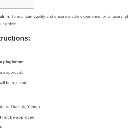
li.in
. To maintain quality and ensure a safe experience for all users, p
r article.
ructions:
om plagiarism
.
re approval.
ill be rejected.
Gmail, Outlook, Yahoo).
l not be approved
.
l.