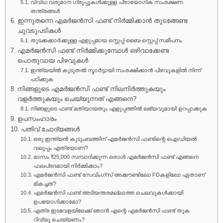
വിവിധ വരുമാന ഗ്രൂപ്പുകൾക്കുള്ള പ്രായോഗിക സംരക്ഷണ
തന്ത്രങ്ങൾ
ഇന്നുതന്നെ എമർജൻസി ഫണ്ട് നിർമ്മിക്കാൻ തുടങ്ങേണ്ട
ചുവടുപടികൾ
തുടക്കക്കാർക്കുള്ള എളുപ്പമായ സ്റ്റെപ്പ്-ബൈ-സ്റ്റെപ്പ് സമീപനം
എമർജൻസി ഫണ്ട് നിർമ്മിക്കുമ്പോൾ ഒഴിവാക്കേണ്ട
പൊതുവായ പിഴവുകൾ
ഇന്ത്യയിൽ കൂടുതൽ സ്മാർട്ടായി സംരക്ഷിക്കാൻ പിഴവുകളിൽ നിന്ന്
പഠിക്കുക
നിങ്ങളുടെ എമർജൻസി ഫണ്ട് നിലനിർത്തുകയും
വളർത്തുകയും ചെയ്യുന്നത് എങ്ങനെ?
നിങ്ങളുടെ ഫണ്ട് മതിയായതും എളുപ്പത്തിൽ ലഭ്യവുമായി ഉറപ്പാക്കുക
ഉപസംഹാരം
പതിവ് ചോദ്യങ്ങൾ
ഒരു ഇന്ത്യൻ കുടുംബത്തിന് എമർജൻസി ഫണ്ടിന്റെ ഐഡിയൽ
വലുപ്പം എത്രയാണ്?
മാസം ₹25,000 സമ്പാദിക്കുന്ന ഒരാൾ എമർജൻസി ഫണ്ട് എങ്ങനെ
ഫലപ്രദമായി നിർമ്മിക്കാം?
എമർജൻസി ഫണ്ട് സേവിംഗ്സ് അക്കൗണ്ടിലോ FDകളിലോ ഏതാണ്
മികച്ചത്?
എമർജൻസി ഫണ്ട് അടിയന്തരമല്ലാത്ത ചെലവുകൾക്കായി
ഉപയോഗിക്കാമോ?
എത്ര ഇടവേളയിലേക്ക് ഞാൻ എന്റെ എമർജൻസി ഫണ്ട് തുക
റിവ്യൂ ചെയ്യണം?