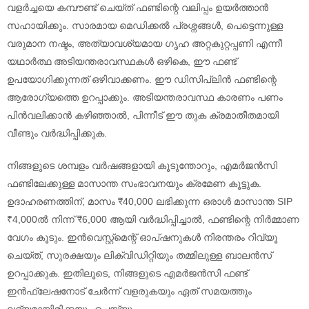
വളർച്ചയെ കമ്പൗണ്ട് ചെയ്ത് ഫണ്ടിന്റെ വലിപ്പം ഉയർത്താൻ
സഹായിക്കും. സാരമായ മെഡിക്കൽ പ്രശ്നങ്ങൾ, പെട്ടെന്നുള്ള
വരുമാന നഷ്ടം, അത്യാവശ്യമായ ഗൃഹ അറ്റകുറ്റപ്പണി എന്നീ
യഥാർത്ഥ അടിയന്തരാവസ്ഥകൾ ഒഴികെ, ഈ ഫണ്ട്
ഉപയോഗിക്കുന്നത് ഒഴിവാക്കണം. ഈ ഡിസിപ്ലിൻ ഫണ്ടിന്റെ
ആരോഗ്യത്തെ ഉറപ്പാക്കും. അടിയന്തരാവസ്ഥ കാരണം പണം
പിന്‍വലിക്കാൻ കഴിഞ്ഞാൽ, പിന്നീട് ഈ തുക ക്രമാതീതമായി
വീണ്ടും വർദ്ധിപ്പിക്കുക.
നിങ്ങളുടെ ശമ്പളം വർഷങ്ങളായി കൂടുന്തോറും, എമർജൻസി
ഫണ്ടിലേക്കുള്ള മാസാന്ത സംഭാവനയും ക്രമേണ കൂട്ടുക.
ഉദാഹരണത്തിന്, മാസം ₹40,000 ലഭിക്കുന്ന ഒരാൾ മാസാന്ത SIP
₹4,000ൽ നിന്ന് ₹6,000 ആയി വർദ്ധിപ്പിച്ചാൽ, ഫണ്ടിന്റെ നിർമ്മാണ
വേഗം കൂടും. ഇൻവെസ്റ്റ്മെന്റ് ഓപ്ഷനുകൾ നിരന്തരം റിവ്യൂ
ചെയ്ത്, സുരക്ഷയും ലിക്വിഡിറ്റിയും തമ്മിലുള്ള ബാലൻസ്
ഉറപ്പാക്കുക. ഇതിലൂടെ, നിങ്ങളുടെ എമർജൻസി ഫണ്ട്
ഇൻഫ്ലേഷനോട് ചേർന്ന് വളരുകയും ഏത് സമയത്തും
ലഭ്യമായിരിക്കയും ചെയ്യും.