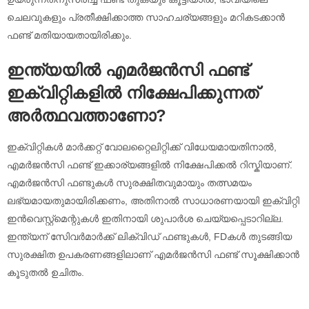
ചെലവുകളും പ്രതീക്ഷിക്കാത്ത സാഹചര്യങ്ങളും മറികടക്കാൻ
ഫണ്ട് മതിയായതായിരിക്കും.
ഇന്ത്യയിൽ എമർജൻസി ഫണ്ട്
ഇക്വിറ്റികളിൽ നിക്ഷേപിക്കുന്നത്
അർത്ഥവത്താണോ?
ഇക്വിറ്റികൾ മാർക്കറ്റ് വോലറ്റൈലിറ്റിക്ക് വിധേയമായതിനാൽ,
എമർജൻസി ഫണ്ട് ഇക്കാര്യങ്ങളിൽ നിക്ഷേപിക്കൽ റിസ്കിയാണ്.
എമർജൻസി ഫണ്ടുകൾ സുരക്ഷിതവുമായും തത്സമയം
ലഭ്യമായതുമായിരിക്കണം, അതിനാൽ സാധാരണയായി ഇക്വിറ്റി
ഇൻവെസ്റ്റ്മെന്റുകൾ ഇതിനായി ശുപാർശ ചെയ്യപ്പെടാറില്ല.
ഇന്ത്യന് സേിവർമാർക്ക് ലിക്വിഡ് ഫണ്ടുകൾ, FDകൾ തുടങ്ങിയ
സുരക്ഷിത ഉപകരണങ്ങളിലാണ് എമർജൻസി ഫണ്ട് സൂക്ഷിക്കാൻ
കൂടുതൽ ഉചിതം.