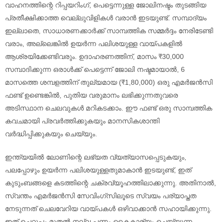
വാഹനത്തിന്റെ റിപ്പയറിംഗ്, പെട്ടെന്നുള്ള ജോലിനഷ്ടം തുടങ്ങിയ
പ്രതീക്ഷിക്കാത്ത വെല്ലുവിളികൾ വരാൻ ഇടയുണ്ട്. സമ്പാദ്യം
ഇല്ലാതെ, സാധാരണക്കാർക്ക് സാമ്പത്തിക സമ്മർദ്ദം നേരിടേണ്ടി
വരാം, അല്ലെങ്കിൽ ഉയർന്ന പലിശയുള്ള വായ്പകളിൽ
ആശ്രയിക്കേണ്ടിവരും. ഉദാഹരണത്തിന്, മാസം ₹30,000
സമ്പാദിക്കുന്ന ഒരാൾക്ക് പെട്ടെന്ന് ജോലി നഷ്ടമായാൽ, 6
മാസത്തെ ശമ്പളത്തിന് തുല്യമായ (₹1,80,000) ഒരു എമർജൻസി
ഫണ്ട് ഉണ്ടെങ്കിൽ, പുതിയ വരുമാനം ലഭിക്കുന്നതുവരെ
അടിസ്ഥാന ചെലവുകൾ മറികടക്കാം. ഈ ഫണ്ട് ഒരു സാമ്പത്തിക
കവചമായി പ്രവർത്തിക്കുകയും മാനസികശാന്തി
വർദ്ധിപ്പിക്കുകയും ചെയ്യും.
ഇന്ത്യയിൽ ലോണിന്റെ ലഭ്യത വ്യത്യാസപ്പെടുകയും,
പലപ്പോഴും ഉയർന്ന പലിശയുള്ളതുമാകാൻ ഇടയുണ്ട്, ഇത്
കുടുംബങ്ങളെ കടത്തിന്റെ ചക്രവ്യൂഹത്തിലാക്കുന്നു. അതിനാൽ,
സ്വന്തം എമർജൻസി സേവിംഗ്സിലൂടെ സ്വയം പര്യാപ്തത
നേടുന്നത് ചെലവേറിയ വായ്പകൾ ഒഴിവാക്കാൻ സഹായിക്കുന്നു.
ഇത് ചെറുപ്പം മുതൽ നല്ല പണം കൈകാര്യം ചെയ്യുന്ന