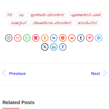
FD
sip
ഇന്ത്യൻ ഫിനാൻസ്
എമർജൻസി ഫണ്ട്
ബജറ്റിംഗ്
വ്യക്തിഗത ഫിനാൻസ്
സേവിംഗ്സ്
Previous
Next
Related Posts