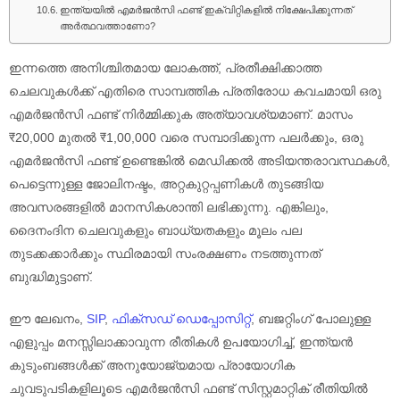
ഇന്ത്യയിൽ എമർജൻസി ഫണ്ട് ഇക്വിറ്റികളിൽ നിക്ഷേപിക്കുന്നത്
അർത്ഥവത്താണോ?
ഇന്നത്തെ അനിശ്ചിതമായ ലോകത്ത്, പ്രതീക്ഷിക്കാത്ത
ചെലവുകൾക്ക് എതിരെ സാമ്പത്തിക പ്രതിരോധ കവചമായി ഒരു
എമർജൻസി ഫണ്ട് നിർമ്മിക്കുക അത്യാവശ്യമാണ്. മാസം
₹20,000 മുതൽ ₹1,00,000 വരെ സമ്പാദിക്കുന്ന പലർക്കും, ഒരു
എമർജൻസി ഫണ്ട് ഉണ്ടെങ്കിൽ മെഡിക്കൽ അടിയന്തരാവസ്ഥകൾ,
പെട്ടെന്നുള്ള ജോലിനഷ്ടം, അറ്റകുറ്റപ്പണികൾ തുടങ്ങിയ
അവസരങ്ങളിൽ മാനസികശാന്തി ലഭിക്കുന്നു. എങ്കിലും,
ദൈനംദിന ചെലവുകളും ബാധ്യതകളും മൂലം പല
തുടക്കക്കാർക്കും സ്ഥിരമായി സംരക്ഷണം നടത്തുന്നത്
ബുദ്ധിമുട്ടാണ്.
ഈ ലേഖനം,
SIP
,
ഫിക്സഡ് ഡെപ്പോസിറ്റ്
, ബജറ്റിംഗ് പോലുള്ള
എളുപ്പം മനസ്സിലാക്കാവുന്ന രീതികൾ ഉപയോഗിച്ച്, ഇന്ത്യൻ
കുടുംബങ്ങൾക്ക് അനുയോജ്യമായ പ്രായോഗിക
ചുവടുപടികളിലൂടെ എമർജൻസി ഫണ്ട് സിസ്റ്റമാറ്റിക് രീതിയിൽ