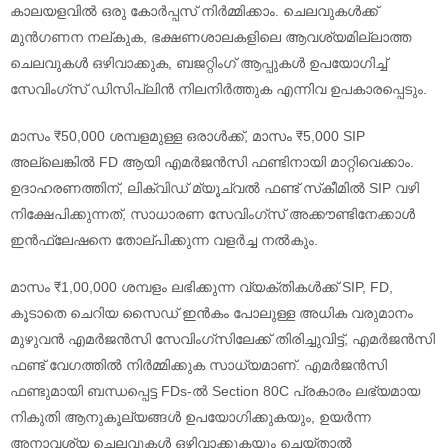
കാലയളവിൽ ഒരു കോർപ്പസ് നിർമ്മിക്കാം. ചെലവുകൾക്ക്
മുൻഗണന നല്കുക, ഭക്ഷണശാലകളിലെ ആവശ്യമില്ലാത്ത
ചെലവുകൾ ഒഴിവാക്കുക, ബജറ്റിംഗ് ആപ്പുകൾ ഉപയോഗിച്ച്
സേവിംഗ്സ് ഡിസിപ്ലിൻ നിലനിർത്തുക എന്നിവ ഉപകാരപ്പെടും.
മാസം ₹50,000 ശമ്പളമുള്ള ഒരാൾക്ക്, മാസം ₹5,000 SIP
അല്ലെങ്കിൽ FD ആയി എമർജൻസി ഫണ്ടിനായി മാറ്റിവെക്കാം.
ഉദാഹരണത്തിന്, ലിക്വിഡ് മ്യൂച്വൽ ഫണ്ട് സ്‌കീമിൽ SIP വഴി
നിക്ഷേപിക്കുന്നത്, സാധാരണ സേവിംഗ്സ് അക്കൗണ്ടിനേക്കാൾ
ഇൻഫ്ലേഷനെ തോല്പിക്കുന്ന വളർച്ച നൽകും.
മാസം ₹1,00,000 ശമ്പളം ലഭിക്കുന്ന വ്യക്തികൾക്ക് SIP, FD,
കൂടാതെ ചെറിയ സൈഡ് ഇൻകം പോലുള്ള അധിക വരുമാനം
മുഴുവൻ എമർജൻസി സേവിംഗ്സിലേക്ക് തിരിച്ചുവിട്ട്, എമർജൻസി
ഫണ്ട് വേഗത്തിൽ നിർമ്മിക്കുക സാധ്യമാണ്. എമർജൻസി
ഫണ്ടുമായി ബന്ധപ്പെട്ട FDs-ൽ Section 80C പ്രകാരം ലഭ്യമായ
നികുതി ആനുകൂല്യങ്ങൾ ഉപയോഗിക്കുകയും, ഉയർന്ന
അനാവശ്യ ചെലവുകൾ ഒഴിവാക്കുകയും ചെയ്താൽ