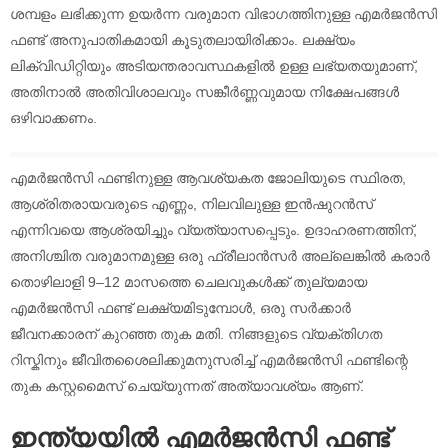
ശമ്പളം ലഭിക്കുന്ന ഉയർന്ന വരുമാന വിഭാഗത്തിനുള്ള എമർജൻസി
ഫണ്ട് അനുപാതികമായി കൂടുതലായിരിക്കാം. ലക്ഷ്യം
ലിക്വിഡിറ്റിയും അടിയന്തരാവസ്ഥകളിൽ ഉള്ള ലഭ്യതയുമാണ്,
അതിനാൽ അതിവിശാലവും സങ്കീർണ്ണവുമായ നിക്ഷേപങ്ങൾ
ഒഴിവാക്കണം.
എമർജൻസി ഫണ്ടിനുള്ള ആവശ്യകത ജോലിയുടെ സ്ഥിരത,
ആശ്രിതരായവരുടെ എണ്ണം, നിലവിലുള്ള ഇൻഷുറൻസ്
എന്നിവയെ ആശ്രയിച്ചും വ്യത്യാസപ്പെടും. ഉദാഹരണത്തിന്,
അനിശ്ചിത വരുമാനമുള്ള ഒരു ഫ്രീലാൻസർ അല്ലെങ്കിൽ കരാർ
തൊഴിലാളി 9–12 മാസത്തെ ചെലവുകൾക്ക് തുല്യമായ
എമർജൻസി ഫണ്ട് ലക്ഷ്യമിടുമ്പോൾ, ഒരു സർക്കാർ
ജീവനക്കാരന് കുറഞ്ഞ തുക മതി. നിങ്ങളുടെ വ്യക്തിഗത
റിസ്കിനും ജീവിതശൈലിക്കുമനുസരിച്ച് എമർജൻസി ഫണ്ടിന്റെ
തുക കസ്റ്റമൈസ് ചെയ്യുന്നത് അത്യാവശ്യം ആണ്.
ഇന്ത്യയിൽ എമർജൻസി ഫണ്ട്