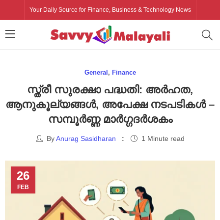
Your Daily Source for Finance, Business & Technology News
General
,
Finance
സ്ത്രീ സുരക്ഷാ പദ്ധതി: അർഹത,
ആനുകൂല്യങ്ങൾ, അപേക്ഷ നടപടികൾ –
സമ്പൂർണ്ണ മാർഗ്ഗദർശകം
By
Anurag Sasidharan
1 Minute read
26
FEB