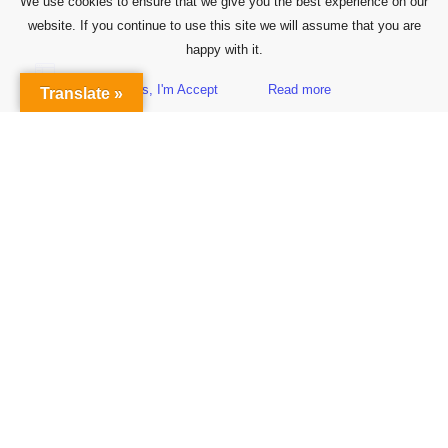
We use cookies to ensure that we give you the best experience on our
website. If you continue to use this site we will assume that you are
happy with it.
Yes, I'm Accept
Read more
Translate »
Sidebar
Subscribe to Our Newsletter
Get the Latest Finance & Business News Delivered Free