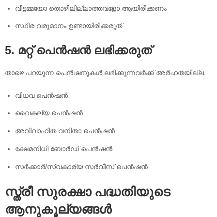
വീട്ടമ്മയോ തൊഴിലില്ലാത്തവളോ ആയിരിക്കണം
സ്ഥിര വരുമാനം ഉണ്ടായിരിക്കരുത്
5. മറ്റ് പെൻഷൻ ലഭിക്കരുത്
താഴെ പറയുന്ന പെൻഷനുകൾ ലഭിക്കുന്നവർക്ക് അർഹതയില്ല:
വിധവ പെൻഷൻ
വൈകല്യ പെൻഷൻ
അവിവാഹിത വനിതാ പെൻഷൻ
ക്ഷേമനിധി ബോർഡ് പെൻഷൻ
സർക്കാർ/സ്വകാര്യ സർവീസ് പെൻഷൻ
സ്ത്രീ സുരക്ഷാ പദ്ധതിയുടെ
ആനുകൂല്യങ്ങൾ