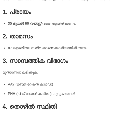
1. പ്രായം
35 മുതൽ 60 വയസ്സ്
വരെ ആയിരിക്കണം.
2. താമസം
കേരളത്തിലെ സ്ഥിര താമസക്കാരിയായിരിക്കണം.
3. സാമ്പത്തിക വിഭാഗം
മുൻഗണന ലഭിക്കുക:
AAY (മഞ്ഞ റേഷൻ കാർഡ്)
PHH (പിങ്ക് റേഷൻ കാർഡ്) കുടുംബങ്ങൾ
4. തൊഴിൽ സ്ഥിതി