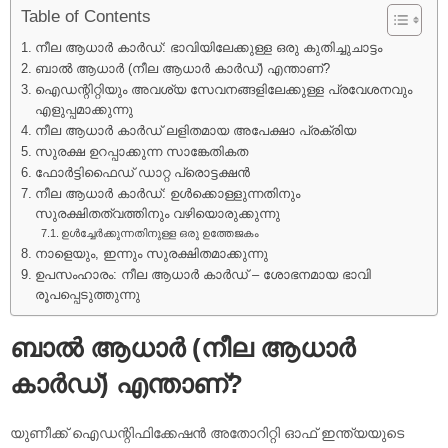
Table of Contents
നീല ആധാർ കാർഡ്: ഭാവിയിലേക്കുള്ള ഒരു കുതിച്ചുചാട്ടം
ബാൽ ആധാർ (നീല ആധാർ കാർഡ്) എന്താണ്?
ഐഡന്റിറ്റിയും അവശ്യ സേവനങ്ങളിലേക്കുള്ള പ്രവേശനവും
എളുപ്പമാക്കുന്നു
നീല ആധാർ കാർഡ് ലളിതമായ അപേക്ഷാ പ്രക്രിയ
സുരക്ഷ ഉറപ്പാക്കുന്ന സാങ്കേതികത
ഫോർട്ടിഫൈഡ് ഡാറ്റ പ്രൊട്ടക്ഷൻ
നീല ആധാർ കാർഡ്: ഉൾക്കൊള്ളുന്നതിനും
സുരക്ഷിതത്വത്തിനും വഴിയൊരുക്കുന്നു
ഉൾച്ചേർക്കുന്നതിനുള്ള ഒരു ഉത്തേജകം
നാളെയും, ഇന്നും സുരക്ഷിതമാക്കുന്നു
ഉപസംഹാരം: നീല ആധാർ കാർഡ് – ശോഭനമായ ഭാവി
രൂപപ്പെടുത്തുന്നു
ബാൽ ആധാർ (നീല ആധാർ
കാർഡ്) എന്താണ്?
യുണീക്ക് ഐഡന്റിഫിക്കേഷൻ അതോറിറ്റി ഓഫ് ഇന്ത്യയുടെ