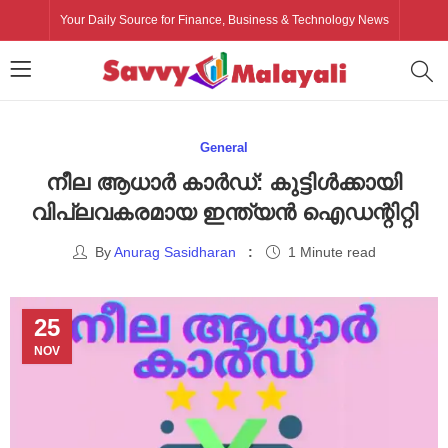
Your Daily Source for Finance, Business & Technology News
General
നീല ആധാർ കാർഡ്: കുട്ടിൾക്കായി
വിപ്ലവകരമായ ഇന്ത്യൻ ഐഡന്റിറ്റി
By
Anurag Sasidharan
1 Minute read
25
NOV