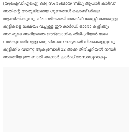
(യുഐഡിഎഐ) ഒരു സംരംഭമായ ‘ബ്ലൂ ആധാർ കാർഡ്’
അതിന്റെ അതുല്യമായ ഗുണങ്ങള്‍ കൊണ്ട് ശ്രദ്ധ
ആകർഷിക്കുന്നു. പ്രാഥമികമായി അഞ്ച് വയസ്സ് വരെയുള്ള
കുട്ടികളെ ലക്ഷ്യം വച്ചുള്ള ഈ കാർഡ്, ഓരോ കുട്ടിക്കും
അവരുടെ ആദ്യത്തെ ഔദ്യോഗിക തിരിച്ചറിയൽ രേഖ
നൽകുന്നതിനുള്ള ഒരു പ്രധാന ഘട്ടമായി നിലകൊള്ളുന്നു.
കുട്ടിക്ക് 5 വയസ്സ് ആകുമ്പോൾ 12 അക്ക തിരിച്ചറിയൽ നമ്പർ
അടങ്ങിയ ഈ ബാൽ ആധാർ കാർഡ് അസാധുവാകും.