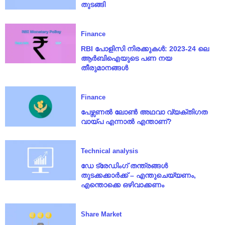
തുടങ്ങി
Finance
RBI പോളിസി നിരക്കുകൾ: 2023-24 ലെ
ആർബിഐയുടെ പണ നയ
തീരുമാനങ്ങൾ
Finance
പേഴ്സണൽ ലോൺ അഥവാ വ്യക്തിഗത
വായ്പ എന്നാൽ എന്താണ്?
Technical analysis
ഡേ ട്രേഡിംഗ് തന്ത്രങ്ങൾ
തുടക്കക്കാർക്ക് – എന്തുചെയ്യണം,
എന്തൊക്കെ ഒഴിവാക്കണം
Share Market