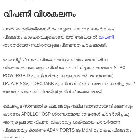
വിപണി വിശകലനം
പവർ, ഹെൽത്ത്‌കെയർ പോലുള്ള ചില മേഖലകൾ മികച്ച
പ്രകടനം കാഴ്ചവെച്ചുകൊണ്ട്, ഈ ആഴ്ചയിൽ
വിപണി
താരതമ്യേന സ്ഥിരതയുള്ള പ്രവണത പ്രകടമാക്കി.
പോസിറ്റീവ് സംഭവവികാസങ്ങളും ഊർജ മേഖലയിൽ
നിക്ഷേപകരുടെ ആത്മവിശ്വാസം വർധിച്ചതും കാരണം NTPC,
POWERGRID എന്നിവ മികച്ച നേട്ടമുണ്ടാക്കി. മറുവശത്ത്,
BAJAJFINSV, HDFCBANK എന്നിവ വിൽപന സമ്മർദ്ദം നേരിട്ടു, ഇത്
അവരുടെ ഓഹരി വിലയിൽ ഇടിവിന് കാരണമായി.
മെച്ചപ്പെട്ട സാമ്പത്തിക ഫലങ്ങളും നല്ല വ്യവസായ വീക്ഷണവും
കാരണം APOLLOHOSP ശ്രദ്ധേയമായ നേട്ടങ്ങൾ പ്രദർശിപ്പിച്ചു.
അനുകൂലമായ വിപണി വികാരവും ശക്തമായ പ്രവർത്തന
പ്രകടനവും കാരണം ADANIPORTS ഉം M&M ഉം മികച്ച പ്രകടനം
കാഴ്ചവച്ചു, .