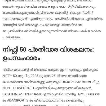
സൂചികയിലെ ചെറിയ ഏറ്റക്കുറച്ചിലുകളും പവർ, ഹെൽത്ത്
കെയർ തുടങ്ങിയ ചില മേഖലകളുടെ പോസിറ്റീവ് പ്രകടനവും
കണക്കിലെടുക്കുമ്പോൾ, മിതമായ പോസിറ്റീവ് ഓപ്പണിംഗിന്
സാധ്യതയുണ്ട്. എന്നിരുന്നാലും, അപ്രതീക്ഷിതമായ ഏതെങ്കിലും
നെഗറ്റീവ് വാർത്തകളോ സംഭവങ്ങളോ അസ്ഥിരമായ
ഓപ്പണിംഗിലേക്ക് നയിച്ചേക്കാവുന്നതിനാൽ നിക്ഷേപകർ ജാഗ്രത
പാലിക്കണം.
നിഫ്റ്റി 50 പ്രതിവാര വിശകലനം:
ഉപസംഹാരം
വിവിധ മേഖലകളിൽ മിതമായ നേട്ടങ്ങളും നഷ്ടങ്ങളും ഉൾപ്പെടെ
NIFTY 50 സൂചിക 2023 ജൂലൈ 28 ന് അവസാനിക്കുന്ന
താരതമ്യേന സ്ഥിരതയുള്ള ഒരു ആഴ്‌ചയ്ക്ക് സാക്ഷ്യം വഹിച്ചു.
NTPC, POWERGRID എന്നിവ മികച്ച നേട്ടമുണ്ടാക്കിയപ്പോൾ,
BAJAJFINSV, HDFCBANK എന്നിവ ഇടിവ് നേരിട്ടു. APOLLOHOSP
ഉം ADANIPORTS ഉം ശ്രദ്ധേയമായ നേട്ടം കൈവരിച്ചു,