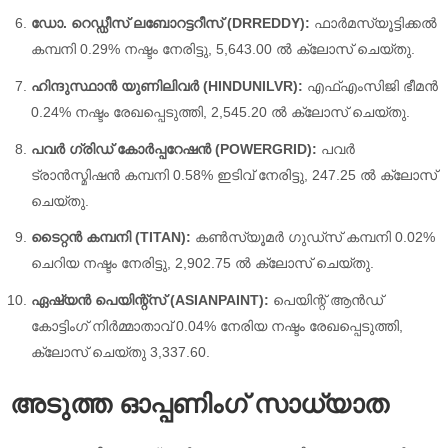
ഡോ. റെഡ്ഡീസ് ലബോറട്ടറീസ് (DRREDDY):
ഫാർമസ്യൂട്ടിക്കൽ
കമ്പനി 0.29% നഷ്ടം നേരിട്ടു, 5,643.00 ൽ ക്ലോസ് ചെയ്തു.
ഹിന്ദുസ്ഥാൻ യുണിലിവർ (HINDUNILVR):
എഫ്എംസിജി ഭീമൻ
0.24% നഷ്ടം രേഖപ്പെടുത്തി, 2,545.20 ൽ ക്ലോസ് ചെയ്തു.
പവർ ഗ്രിഡ് കോർപ്പറേഷൻ (POWERGRID):
പവർ
ട്രാൻസ്മിഷൻ കമ്പനി 0.58% ഇടിവ് നേരിട്ടു, 247.25 ൽ ക്ലോസ്
ചെയ്തു.
ടൈറ്റൻ കമ്പനി (TITAN):
കൺസ്യൂമർ ഗുഡ്സ് കമ്പനി 0.02%
ചെറിയ നഷ്ടം നേരിട്ടു, 2,902.75 ൽ ക്ലോസ് ചെയ്തു.
ഏഷ്യൻ പെയിന്റ്‌സ് (ASIANPAINT):
പെയിന്റ് ആൻഡ്
കോട്ടിംഗ് നിർമ്മാതാവ് 0.04% നേരിയ നഷ്ടം രേഖപ്പെടുത്തി,
ക്ലോസ് ചെയ്തു 3,337.60.
അടുത്ത ഓപ്പണിംഗ് സാധ്യാത