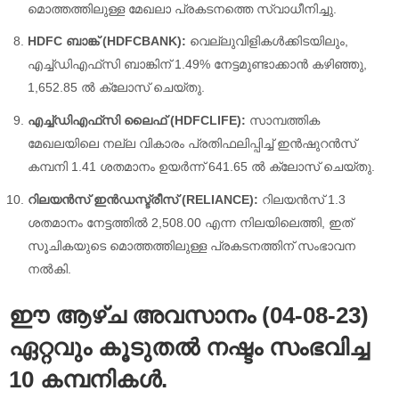
മൊത്തത്തിലുള്ള മേഖലാ പ്രകടനത്തെ സ്വാധീനിച്ചു.
HDFC ബാങ്ക് (HDFCBANK):
വെല്ലുവിളികൾക്കിടയിലും,
എച്ച്‌ഡിഎഫ്‌സി ബാങ്കിന് 1.49% നേട്ടമുണ്ടാക്കാൻ കഴിഞ്ഞു,
1,652.85 ൽ ക്ലോസ് ചെയ്തു.
എച്ച്‌ഡിഎഫ്‌സി ലൈഫ് (HDFCLIFE):
സാമ്പത്തിക
മേഖലയിലെ നല്ല വികാരം പ്രതിഫലിപ്പിച്ച് ഇൻഷുറൻസ്
കമ്പനി 1.41 ശതമാനം ഉയർന്ന് 641.65 ൽ ക്ലോസ് ചെയ്തു.
റിലയൻസ് ഇൻഡസ്ട്രീസ് (RELIANCE):
റിലയൻസ് 1.3
ശതമാനം നേട്ടത്തിൽ 2,508.00 എന്ന നിലയിലെത്തി, ഇത്
സൂചികയുടെ മൊത്തത്തിലുള്ള പ്രകടനത്തിന് സംഭാവന
നൽകി.
ഈ ആഴ്‌ച അവസാനം (04-08-23)
ഏറ്റവും കൂടുതൽ നഷ്ടം സംഭവിച്ച
10 കമ്പനികൾ.