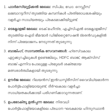
ഫാർമസ്യൂട്ടിക്കൽ മേഖല:
സിപ്ല, ഡോ. റെഡ്ഡീസ്
ലബോറട്ടറീസ് തുടങ്ങിയ കമ്പനികൾ പ്രതിരോധശേഷിയും
വളർച്ചാ സാധ്യതയും പ്രകടമാക്കിയിട്ടുണ്ട്.
ടെക്നോളജി മേഖല:
ടെക് മഹീന്ദ്ര, എച്ച്സിഎൽ ടെക്നോളജീസ്
തുടങ്ങിയ ഐടി ഭീമന്മാർ ഡിജിറ്റൈസേഷൻ ട്രെൻഡുകളിൽ
നിന്ന് പ്രയോജനം നേടുന്നത് തുടരുന്നു.
ബാങ്കിംഗ്, സാമ്പത്തിക സേവനങ്ങൾ:
ഹ്രസ്വകാല
ഏറ്റക്കുറച്ചിലുകൾ ഉണ്ടെങ്കിലും, HDFC ബാങ്ക്, ആക്സിസ്
ബാങ്ക് എന്നിവ പോലുള്ള പ്രമുഖർ ശക്തമായ
മത്സരാർത്ഥികളായി തുടരുന്നു.
ഊർജ മേഖല:
റിലയൻസ് ഇൻഡസ്ട്രീസിന് വൈവിധ്യമാർന്ന
പോർട്ട്ഫോളിയോയുണ്ട്, ദീർഘകാല വളർച്ചാ
സാധ്യതകൾക്കായി പരിഗണിക്കാവുന്നതാണ്.
ഉപഭോക്തൃ ഉൽപ്പന്ന മേഖല:
നിരവധി
പോർട്ട്‌ഫോളിയോകളിലെ പ്രധാന ഘടകമായ ഹിന്ദുസ്ഥാൻ