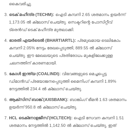
കൈവരിച്ചു.
ടെക് മഹീന്ദ്ര (TECHM):
ഐടി കമ്പനി 2.65 ശതമാനം ഉയർന്ന്
1,173.05 ൽ ക്ലോസ് ചെയ്തു. സെക്ടറിന്റെ പോസിറ്റീവ്
ട്രെൻഡ് ടെക് മഹീന്ദ്ര മുതലാക്കി.
ഭാരതി എയർടെൽ (BHARTIARTL):
പ്രമുഖമായ ടെലികോം
കമ്പനി 2.05% നേട്ടം രേഖപ്പെടുത്തി, 889.55 ൽ ക്ലോസ്
ചെയ്തു. ഈ മേഖലയുടെ പ്രതിരോധം മുകളിലേക്കുള്ള
ചലനത്തിന് കാരണമായി.
കോൾ ഇന്ത്യ (COALINDI):
വിഭവങ്ങളുടെ മെച്ചപ്പെട്ട
ഡിമാൻഡ് പ്രയോജനപ്പെടുത്തി മൈനിംഗ് കമ്പനി 1.89%
നേട്ടത്തിൽ 234.4 ൽ ക്ലോസ് ചെയ്തു.
ആക്‌സിസ് ബാങ്ക് (AXISBANK):
ബാങ്കിംഗ് ഭീമൻ 1.63 ശതമാനം
ഉയർന്ന് 950.8 ൽ ക്ലോസ് ചെയ്തു.
HCL ടെക്‌നോളജീസ് (HCLTECH):
ഐടി സേവന കമ്പനി 1.51
ശതമാനം നേട്ടത്തിൽ 1,142.50 ൽ ക്ലോസ് ചെയ്തു, ഇത്