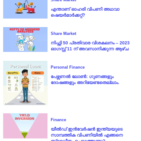
എന്താണ് ഓഹരി വിപണി അഥവാ
ഷെയർമാർക്കറ്റ്?
Share Market
നിഫ്റ്റി 50 പ്രതിവാര വിശകലനം – 2023
ഓഗസ്റ്റ് 11 ന് അവസാനിക്കുന്ന ആഴ്‌ച
Personal Finance
പേഴ്സണൽ ലോൺ: ഗുണങ്ങളും
ദോഷങ്ങളും അറിയേണ്ടതെല്ലാം.
Finance
യീൽഡ് ഇൻവേർഷൻ ഇന്ത്യയുടെ
സാമ്പത്തിക വിപണിയിൽ എങ്ങനെ