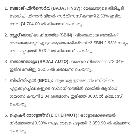
ബജാജ് ഫിൻസെർവ് (BAJAJFINSV):
മേഖലയുടെ തിരിച്ചടി
ബാധിച്ച് ഫിനാൻഷ്യൽ സർവീസസ് കമ്പനി 2.53% ഇടിവ്
നേരിട്ട് 4,704.00 ൽ ക്ലോസ് ചെയ്തു.
സ്റ്റേറ്റ് ബാങ്ക് ഓഫ് ഇന്ത്യ (SBIN):
വിശാലമായ ബാങ്കിംഗ്
മേഖലയെക്കുറിച്ചുള്ള ആശങ്കകൾക്കിടയിൽ SBIN 2.93% നഷ്ടം
രേഖപ്പെടുത്തി, 573.2 ൽ ക്ലോസ് ചെയ്തു.
ബജാജ് ഓട്ടോ (BAJAJ-AUTO):
വാഹന നിർമ്മാതാവ് 2.04%
ഇടിവ് നേരിട്ടു, 360.5 ൽ ക്ലോസ് ചെയ്തു.
ബിപിസിഎൽ (BPCL):
ആഗോള ഊർജ വിപണിയിലെ
ഏറ്റക്കുറച്ചിലുകളുടെ സ്വാധീനത്തിൽ ഓയിൽ ആൻഡ്
ഗ്യാസ് കമ്പനി 2.04 ശതമാനം ഇടിഞ്ഞ് 360.5ൽ ക്ലോസ്
ചെയ്തു.
ഐഷർ മോട്ടോഴ്‌സ് (EICHERMOT):
ഓട്ടോമൊബൈൽ
നിർമ്മാതാവ് 0.59% നഷ്ടം രേഖപ്പെടുത്തി, 3,359.90 ൽ ക്ലോസ്
ചെയ്തു.