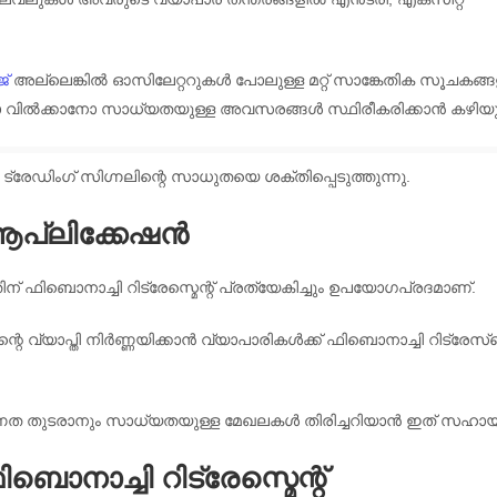
്
അല്ലെങ്കിൽ ഓസിലേറ്ററുകൾ പോലുള്ള മറ്റ് സാങ്കേതിക സൂചകങ്ങ
ാനോ വിൽക്കാനോ സാധ്യതയുള്ള അവസരങ്ങൾ സ്ഥിരീകരിക്കാൻ കഴിയു
്രേഡിംഗ് സിഗ്നലിന്റെ സാധുതയെ ശക്തിപ്പെടുത്തുന്നു.
പ്ലിക്കേഷൻ
ഫിബൊനാച്ചി റിട്രേസ്മെന്റ് പ്രത്യേകിച്ചും ഉപയോഗപ്രദമാണ്.
െ വ്യാപ്തി നിർണ്ണയിക്കാൻ വ്യാപാരികൾക്ക് ഫിബൊനാച്ചി റിട്രേസ്‌മെ
 പ്രവണത തുടരാനും സാധ്യതയുള്ള മേഖലകൾ തിരിച്ചറിയാൻ ഇത് സഹായിക
നാച്ചി റിട്രേസ്മെന്റ്