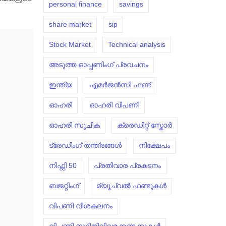
personal finance
savings
share market
sip
Stock Market
Technical analysis
അടുത്ത ഓപ്പണിംഗ് പ്രവചനം
ഇന്ത്യ
എമർജൻസി ഫണ്ട്
ഓഹരി
ഓഹരി വിപണി
ഓഹരി സൂചിക
ക്രെഡിറ്റ് സ്കോർ
ട്രേഡിംഗ് തന്ത്രങ്ങൾ
നിക്ഷേപം
നിഫ്റ്റി 50
പ്രതിവാര പ്രകടനം
ബജറ്റിംഗ്
മ്യൂച്വൽ ഫണ്ടുകൾ
വിപണി വിശകലനം