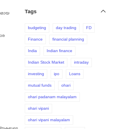
Tags
തമായ
budgeting
day trading
FD
പാര
Finance
financial planning
India
Indian finance
Indian Stock Market
intraday
investing
ipo
Loans
mutual funds
ohari
ohari padanam malayalam
ohari vipani
ohari vipani malayalam
ഖ്യകളുടെ