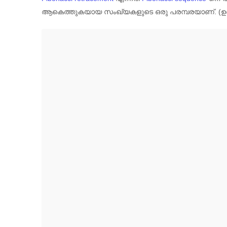
ആകെത്തുകയായ സംഖ്യകളുടെ ഒരു പരമ്പരയാണ്. (ഉദാ: 0, 