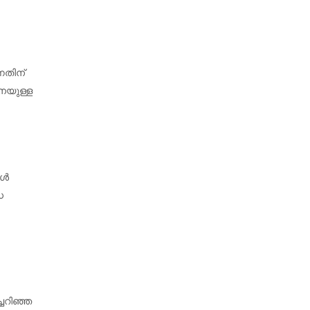
നതിന്
െയുള്ള
കൾ
ധ
്ചറിഞ്ഞ