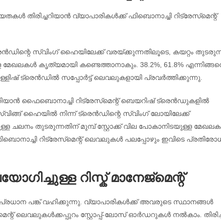
തകൾ തിരിച്ചറിയാൻ വ്യാപാരികൾക്ക് ഫിബൊനാച്ചി റിട്രേസ്‌മെന്റ്
രെൻഡിന്റെ സ്വിംഗ് ഹൈയിലേക്ക് വരയ്ക്കുന്നതിലൂടെ, കയറ്റം തുടരുന്
ള മേഖലകൾ കൃത്യമായി കണ്ടെത്താനാകും. 38.2%, 61.8% എന്നിങ്ങന
ിഷ് ട്രെൻഡിൽ സപ്പോർട്ട് ലെവലുകളായി പ്രവർത്തിക്കുന്നു.
ിയാൻ ഫൈബൊനാച്ചി റിട്രേസ്‌മെന്റ് ബെയറിഷ് ട്രെൻഡുകളിൽ
സ്വിങ്ങ് ഹൈയിൽ നിന്ന് ട്രെൻഡിന്റെ സ്വിംഗ് ലോയിലേക്ക്
ള്ള ചലനം തുടരുന്നതിന് മുമ്പ് സ്റ്റോക്ക് വില പോകാനിടയുള്ള മേഖല
 ഫിബൊനാച്ചി റിട്രേസ്‌മെന്റ് ലെവലുകൾ പലപ്പോഴും ഇവിടെ പ്രതിരോ
ോഗിച്ചുള്ള റിസ്ക് മാനേജ്മെന്റ്
ു പ്രധാന പങ്ക് വഹിക്കുന്നു. വ്യാപാരികൾക്ക് അവരുടെ സ്ഥാനങ്ങൾ
മെന്റ് ലെവലുകൾക്കപ്പുറം സ്റ്റോപ്പ്-ലോസ് ഓർഡറുകൾ നൽകാം. തിരിച