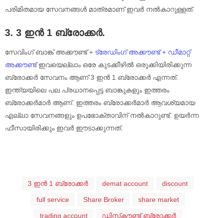
പരിമിതമായ സേവനങ്ങൾ മാത്രമാണ് ഇവർ നൽകാറുള്ളത്.
3. 3 ഇൻ 1 ബ്രോക്ക
ർ
.
സേവിംഗ് ബാങ്ക് അക്കൗണ്ട് +
ട്രേഡിംഗ് അക്കൗണ്ട് + ഡീമാറ്റ്
അക്കൗണ്ട്
ഇവയെല്ലാം ഒരേ കുടക്കീഴിൽ ഒരുക്കിയിരിക്കുന്ന
ബ്രോക്കർ സേവനം ആണ് 3 ഇൻ 1 ബ്രോക്കർ എന്നത്.
ഇന്ത്യയിലെ പല പ്രധാനപ്പെട്ട ബാങ്കുകളും ഇത്തരം
ബ്രോക്കർമാർ ആണ്. ഇത്തരം ബ്രോക്കർമാർ ആവശ്യമായ
എല്ലാ സേവനങ്ങളും ഉപഭോക്താവിന് നൽകാറുണ്ട്. ഉയർന്ന
ഫീസായിരിക്കും ഇവർ ഈടാക്കുന്നത്.
3 ഇൻ 1 ബ്രോക്കർ
demat account
discount
full service
Share Broker
share market
trading account
ഡിസ്‌കൗണ്ട് ബ്രോക്കർ