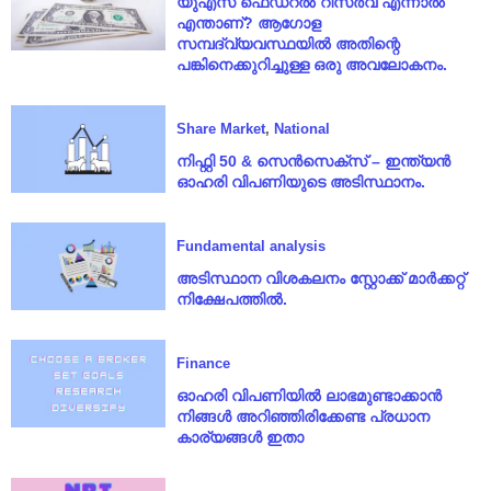
യുഎസ് ഫെഡറൽ റിസർവ് എന്നാൽ
എന്താണ്? ആഗോള
സമ്പദ്‌വ്യവസ്ഥയിൽ അതിന്റെ
പങ്കിനെക്കുറിച്ചുള്ള ഒരു അവലോകനം.
Share Market
,
National
നിഫ്റ്റി 50 & സെൻസെക്സ് – ഇന്ത്യൻ
ഓഹരി വിപണിയുടെ അടിസ്ഥാനം.
Fundamental analysis
അടിസ്ഥാന വിശകലനം സ്റ്റോക്ക് മാർക്കറ്റ്
നിക്ഷേപത്തിൽ.
Finance
ഓഹരി വിപണിയിൽ ലാഭമുണ്ടാക്കാൻ
നിങ്ങൾ അറിഞ്ഞിരിക്കേണ്ട പ്രധാന
കാര്യങ്ങൾ ഇതാ