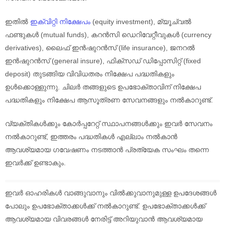
ഇതിൽ
ഇക്വിറ്റി നിക്ഷേപം
(equity investment), മ്യൂച്വൽ
ഫണ്ടുകൾ (mutual funds), കറൻസി ഡെറിവേറ്റീവുകൾ (currency
derivatives), ലൈഫ് ഇൻഷുറൻസ് (life insurance), ജനറൽ
ഇൻഷുറൻസ് (general insure), ഫിക്സഡ് ഡിപ്പോസിറ്റ് (fixed
deposit) തുടങ്ങിയ വിവിധതരം നിക്ഷേപ പദ്ധതികളും
ഉൾക്കൊള്ളുന്നു. ചിലർ തങ്ങളുടെ ഉപഭോക്താവിന് നിക്ഷേപ
പദ്ധതികളും നിക്ഷേപ ആസൂത്രണ സേവനങ്ങളും നൽകാറുണ്ട്.
വ്യക്തികൾക്കും കോർപ്പറേറ്റ് സ്ഥാപനങ്ങൾക്കും ഇവർ സേവനം
നൽകാറുണ്ട്, ഇത്തരം പദ്ധതികൾ എല്ലാം നൽകാൻ
ആവശ്യമായ ഗവേഷണം നടത്താൻ പ്രത്യേക സംഘം തന്നെ
ഇവർക്ക് ഉണ്ടാകും.
ഇവർ ഓഹരികൾ വാങ്ങുവാനും വിൽക്കുവാനുമുള്ള ഉപദേശങ്ങൾ
പോലും ഉപഭോക്താക്കൾക്ക് നൽകാറുണ്ട്. ഉപഭോക്താക്കൾക്ക്
ആവശ്യമായ വിവരങ്ങൾ നേരിട്ട് അറിയുവാൻ ആവശ്യമായ