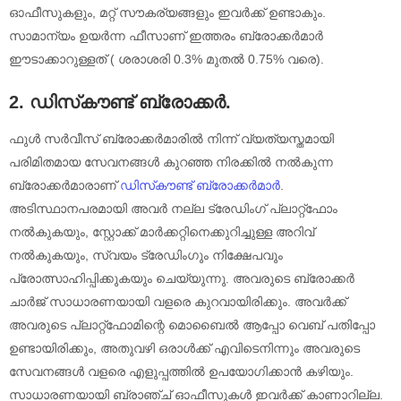
ഓഫീസുകളും, മറ്റ് സൗകര്യങ്ങളും ഇവർക്ക് ഉണ്ടാകും.
സാമാന്യം ഉയർന്ന ഫീസാണ് ഇത്തരം ബ്രോക്കർമാർ
ഈടാക്കാറുള്ളത് ( ശരാശരി 0.3% മുതൽ 0.75% വരെ).
2.
ഡിസ്‌കൗണ്ട് ബ്രോക്കർ
.
ഫുൾ സർവീസ് ബ്രോക്കർമാരിൽ നിന്ന് വ്യത്യസ്തമായി
പരിമിതമായ സേവനങ്ങൾ കുറഞ്ഞ നിരക്കിൽ നൽകുന്ന
ബ്രോക്കർമാരാണ്
ഡിസ്‌കൗണ്ട് ബ്രോക്കർമാർ
.
അടിസ്ഥാനപരമായി അവർ നല്ല ട്രേഡിംഗ് പ്ലാറ്റ്ഫോം
നൽകുകയും, സ്റ്റോക്ക് മാർക്കറ്റിനെക്കുറിച്ചുള്ള അറിവ്
നൽകുകയും, സ്വയം ട്രേഡിംഗും നിക്ഷേപവും
പ്രോത്സാഹിപ്പിക്കുകയും ചെയ്യുന്നു. അവരുടെ ബ്രോക്കർ
ചാർജ് സാധാരണയായി വളരെ കുറവായിരിക്കും. അവർക്ക്
അവരുടെ പ്ലാറ്റ്‌ഫോമിന്റെ മൊബൈൽ ആപ്പോ വെബ് പതിപ്പോ
ഉണ്ടായിരിക്കും, അതുവഴി ഒരാൾക്ക് എവിടെനിന്നും അവരുടെ
സേവനങ്ങൾ വളരെ എളുപ്പത്തിൽ ഉപയോഗിക്കാൻ കഴിയും.
സാധാരണയായി ബ്രാഞ്ച് ഓഫീസുകൾ ഇവർക്ക് കാണാറില്ല.