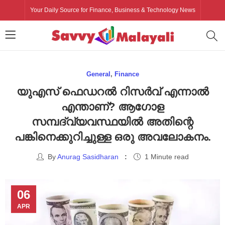
Your Daily Source for Finance, Business & Technology News
General
,
Finance
യുഎസ് ഫെഡറൽ റിസർവ് എന്നാൽ
എന്താണ്? ആഗോള
സമ്പദ്‌വ്യവസ്ഥയിൽ അതിന്റെ
പങ്കിനെക്കുറിച്ചുള്ള ഒരു അവലോകനം.
By
Anurag Sasidharan
1 Minute read
06
APR