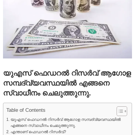
യുഎസ് ഫെഡറൽ റിസർവ് ആഗോള
സമ്പദ്‌വ്യവസ്ഥയിൽ എങ്ങനെ
സ്വാധീനം ചെലുത്തുന്നു.
Table of Contents
യുഎസ് ഫെഡറൽ റിസർവ് ആഗോള സമ്പദ്‌വ്യവസ്ഥയിൽ
എങ്ങനെ സ്വാധീനം ചെലുത്തുന്നു.
എന്താണ് ഫെഡറൽ റിസർവ്?