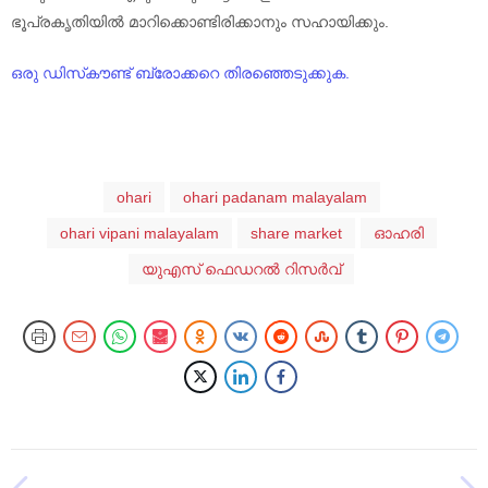
ഭൂപ്രകൃതിയിൽ മാറിക്കൊണ്ടിരിക്കാനും സഹായിക്കും.
ഒരു ഡിസ്‌കൗണ്ട് ബ്രോക്കറെ തിരഞ്ഞെടുക്കുക.
ohari
ohari padanam malayalam
ohari vipani malayalam
share market
ഓഹരി
യുഎസ് ഫെഡറൽ റിസർവ്