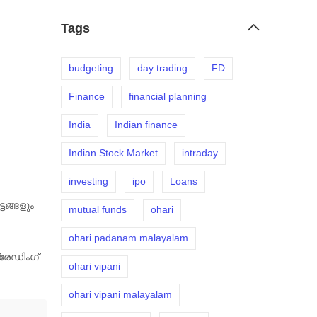
Tags
budgeting
day trading
FD
Finance
financial planning
India
Indian finance
Indian Stock Market
intraday
investing
ipo
Loans
ടങ്ങളും
mutual funds
ohari
ohari padanam malayalam
്രേഡിംഗ്
ohari vipani
ohari vipani malayalam