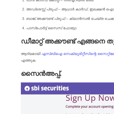
അഡ്രെസ്സ് പ്രൂഫ് – ആധാർ കാർഡ്, ഇലക്ഷൻ ഐഡ
ബാങ്ക് അക്കൗണ്ട് പ്രൂഫ് – ക്യാൻസൽ ചെയ്ത ചെക്ക് കോ
പാസ്പോർട്ട് സൈസ് ഫോട്ടോ.
ഡീമാറ്റ് അക്കൗണ്ട് എങ്ങനെ ത
ആദ്യമായി
എസ്ബിഐ സെക്യൂരിറ്റീസിന്റെ സൈറ്റിലേക
എത്തുക.
സൈൻഅപ്പ്.