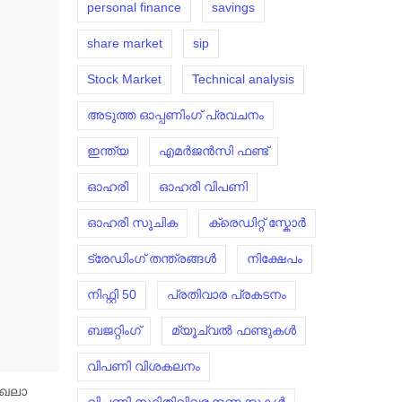
personal finance
savings
share market
sip
Stock Market
Technical analysis
അടുത്ത ഓപ്പണിംഗ് പ്രവചനം
ഇന്ത്യ
എമർജൻസി ഫണ്ട്
ഓഹരി
ഓഹരി വിപണി
ഓഹരി സൂചിക
ക്രെഡിറ്റ് സ്കോർ
ട്രേഡിംഗ് തന്ത്രങ്ങൾ
നിക്ഷേപം
നിഫ്റ്റി 50
പ്രതിവാര പ്രകടനം
ബജറ്റിംഗ്
മ്യൂച്വൽ ഫണ്ടുകൾ
വിപണി വിശകലനം
േഖലാ