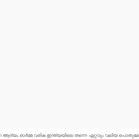
നെ ആദ്യം ഓർമ്മ വരിക ഇന്ത്യയിലെ തന്നെ ഏറ്റവും വലിയ പൊതുമ