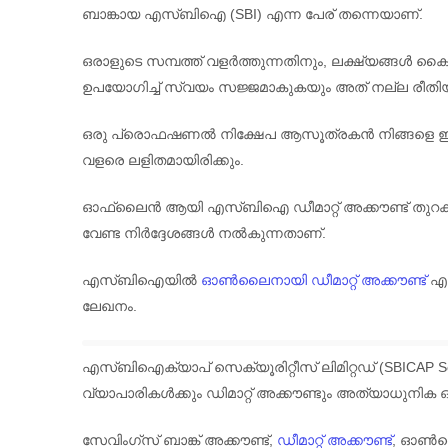
ബാങ്കായ എസ്ബിഐ (SBI) എന്ന പേര് തന്നെയാണ്.
ഒരാളുടെ സമ്പത്ത് വളർത്തുന്നതിനും, ലക്ഷ്യങ്ങൾ കൈ
ഉപയോഗിച്ച് സ്വയം സജ്ജമാകുകയും അത് നല്ല രീത
ഒരു പ്രൊഫഷണൽ നിക്ഷേപ ആസൂത്രകൻ നിങ്ങളെ ഈ പ്രക്
വളരെ ലളിതമായിരിക്കും.
ഓഫ്‌ലൈൻ ആയി എസ്ബിഐ ഡീമാറ്റ് അക്കൗണ്ട് തുറക്
വേണ്ട നിർദ്ദേശങ്ങൾ നൽകുന്നതാണ്.
എസ്ബിഐയിൽ
ഓൺലൈനായി ഡീമാറ്റ് അക്കൗണ്ട്
എങ
ലേഖനം.
എസ്ബിഐക്യാപ് സെക്യൂരിറ്റീസ് ലിമിറ്റഡ് (SBICAP S
വ്യാപാരികൾക്കും ഡിമാറ്റ് അക്കൗണ്ടും അത്യാധുനിക
സേവിംഗ്സ് ബാങ്ക് അക്കൗണ്ട്,
ഡീമാറ്റ് അക്കൗണ്ട്
, ഓൺലൈ