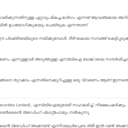
വരിക്കുന്നതിനുള്ള ഏറ്റവും മികച്ച മാർഗം എന്നത് ആവശ്യമായ അറി
ിയിൽ ഉപയോഗിക്കുകയും ചെയ്യുക എന്നതാണ്.
രിയയിലൂടെ നയിക്കുമ്പോൾ, ദീർഘകാല സമ്പത്ത് കെട്ടിപ്പടുക്ക
കണം എന്നുള്ളവർ അടുത്തുള്ള എസ്ബിഐ ബാങ്ക് ശാഖ സന്ദർശിച
്ങനെ തുറക്കാം എന്നതിനെക്കുറിച്ചുള്ള ഒരു വിവരണം ആണ് ഇന്നത്
ecurities Limited), എസ്ബിഐയുമായി സഹകരിച്ച്, നിക്ഷേപകർക്കും
 ഓൺലൈൻ ട്രേഡിംഗ് പ്ലാറ്റ്‌ഫോമും നൽകുന്നു.
ൻ ട്രേഡിംഗ് അക്കൗണ്ട് എന്നിവയുൾപ്പെടെ ത്രീ-ഇൻ-വൺ അക്കൗ