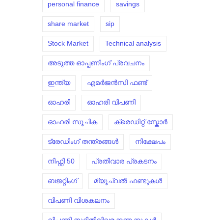
personal finance
savings
share market
sip
Stock Market
Technical analysis
അടുത്ത ഓപ്പണിംഗ് പ്രവചനം
ഇന്ത്യ
എമർജൻസി ഫണ്ട്
ഓഹരി
ഓഹരി വിപണി
ഓഹരി സൂചിക
ക്രെഡിറ്റ് സ്കോർ
ട്രേഡിംഗ് തന്ത്രങ്ങൾ
നിക്ഷേപം
നിഫ്റ്റി 50
പ്രതിവാര പ്രകടനം
ബജറ്റിംഗ്
മ്യൂച്വൽ ഫണ്ടുകൾ
വിപണി വിശകലനം