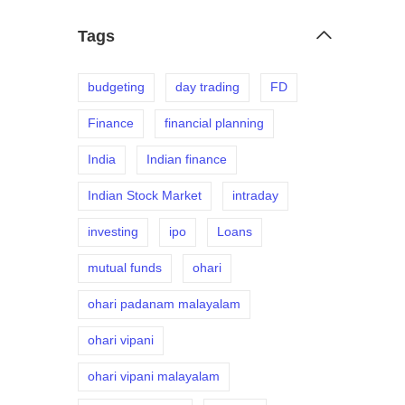
Tags
budgeting
day trading
FD
Finance
financial planning
India
Indian finance
Indian Stock Market
intraday
investing
ipo
Loans
mutual funds
ohari
ohari padanam malayalam
ohari vipani
ohari vipani malayalam