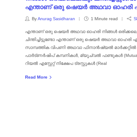
എന്താണ് ഒരു ഷെയർ അഥവാ ഓഹരി എ
By
Anurag Sasidharan
1 Minute read
S
എന്താണ് ഒരു ഷെയർ അഥവാ ഓഹരി നിങ്ങൾ ഒരിക്കലെങ്
ചിന്തിച്ചിട്ടുണ്ടോ എന്താണ് ഒരു ഷെയർ അഥവാ ഓഹരി എന
സാമ്പത്തിക വിപണി അഥവാ ഫിനാൻഷ്യൽ മാർക്കറ്റിൽ
പാർട്ണർഷിപ് കമ്പനികൾ, മ്യൂച്വൽ ഫണ്ടുകൾ (Mutual
റിയൽ എസ്റ്റേറ്റ് നിക്ഷേപ ട്രസ്റ്റുകൾ (Real
Read More