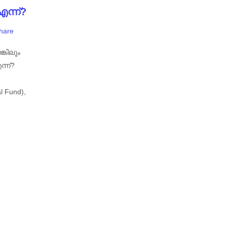
ന്ന്?
hare
കിലും
്ന്?
 Fund),