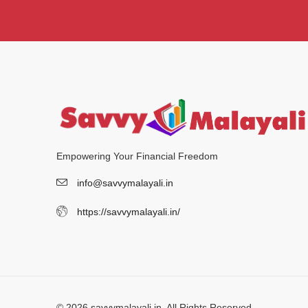
Empowering Your Financial Freedom
info@savvymalayali.in
https://savvymalayali.in/
© 2026 savvymalayali.in. All Rights Reserved.