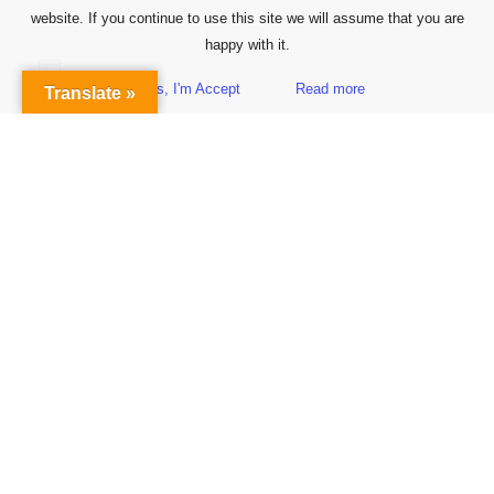
website. If you continue to use this site we will assume that you are
happy with it.
Yes, I'm Accept
Read more
Translate »
Sidebar
Subscribe to Our Newsletter
Get the Latest Finance & Business News Delivered Free