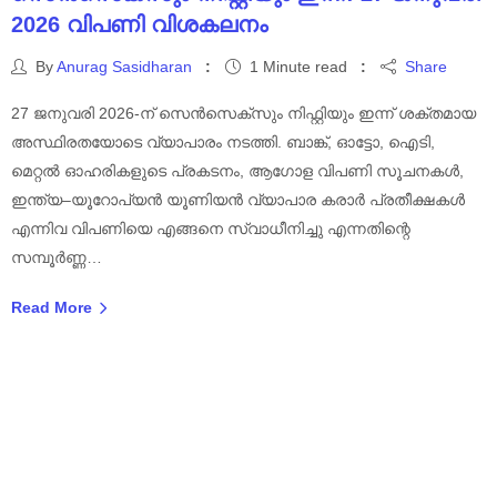
2026 വിപണി വിശകലനം
By
Anurag Sasidharan
1 Minute read
Share
27 ജനുവരി 2026-ന് സെൻസെക്സും നിഫ്റ്റിയും ഇന്ന് ശക്തമായ
അസ്ഥിരതയോടെ വ്യാപാരം നടത്തി. ബാങ്ക്, ഓട്ടോ, ഐടി,
മെറ്റൽ ഓഹരികളുടെ പ്രകടനം, ആഗോള വിപണി സൂചനകൾ,
ഇന്ത്യ–യൂറോപ്യൻ യൂണിയൻ വ്യാപാര കരാർ പ്രതീക്ഷകൾ
എന്നിവ വിപണിയെ എങ്ങനെ സ്വാധീനിച്ചു എന്നതിന്റെ
സമ്പൂർണ്ണ…
Read More