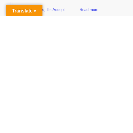
Yes, I'm Accept
Read more
Translate »
Sidebar
Subscribe to Our Newsletter
Get the Latest Finance & Business News Delivered Free
Empowering Your Financial Freedom