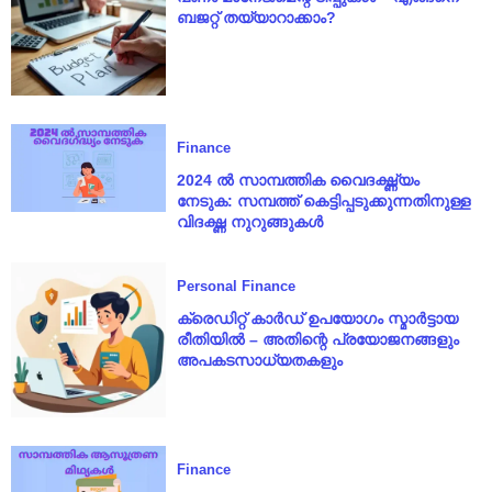
ബജറ്റ് തയ്യാറാക്കാം?
Finance
2024 ൽ സാമ്പത്തിക വൈദഗ്ദ്ധ്യം
നേടുക: സമ്പത്ത് കെട്ടിപ്പടുക്കുന്നതിനുള്ള
വിദഗ്ദ്ധ നുറുങ്ങുകൾ
Personal Finance
ക്രെഡിറ്റ് കാർഡ് ഉപയോഗം സ്മാർട്ടായ
രീതിയിൽ – അതിന്റെ പ്രയോജനങ്ങളും
അപകടസാധ്യതകളും
Finance