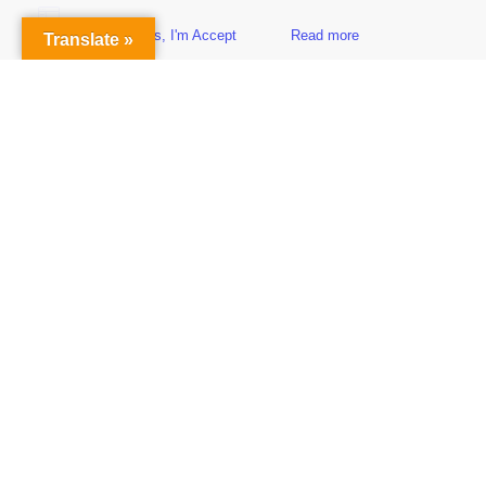
Yes, I'm Accept
Read more
Translate »
Sidebar
Subscribe to Our Newsletter
Get the Latest Finance & Business News Delivered Free
Empowering Your Financial Freedom