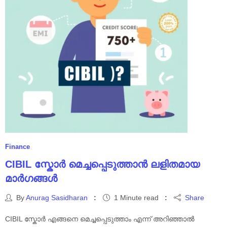
Finance
CIBIL സ്കോർ മെച്ചപ്പെടുത്താൻ ലളിതമായ
മാർഗങ്ങൾ
By
Anurag Sasidharan
1 Minute read
Share
CIBIL സ്കോർ എങ്ങനെ മെച്ചപ്പെടുത്താം എന്ന് അറിഞ്ഞാൽ