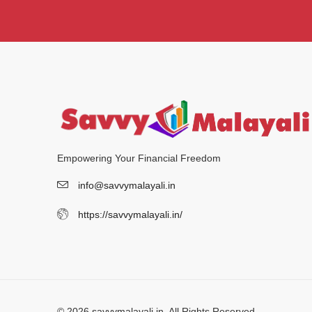
Empowering Your Financial Freedom
info@savvymalayali.in
https://savvymalayali.in/
© 2026 savvymalayali.in. All Rights Reserved.