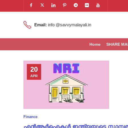
Email:
info @savvymalayali.in
Home
SHARE MA
20
APR
Finance
എൻആർഐകൾ ഇന്ത്യയുടെ സാമ്പത