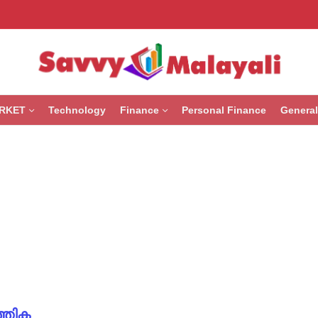
RKET
Technology
Finance
Personal Finance
General
്തിക